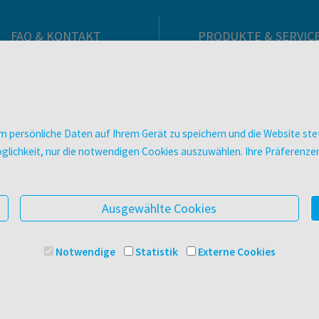
FAQ & KONTAKT
PRODUKTE & SERVIC
FAQ zum Versand
Verlag
FAQ zu E-Books
Buchhandlungen
>VERTRAG WIDERRUFEN<
Bibliotheken & Unterneh
Kontakt
facultas Bindeservice
 persönliche Daten auf Ihrem Gerät zu speichern und die Website stet
Ansprechpartner:innen
Druckerei facultas druckt
e Möglichkeit, nur die notwendigen Cookies auszuwählen. Ihre Präferen
So finden Sie uns
Kopierservice
Presse
Zeitschriften
Digitale Angebote
Ausgewählte Cookies
Notwendige
Statistik
Externe Cookies
© 2025 Facultas Verlags- und Buchhandels AG
Impressu