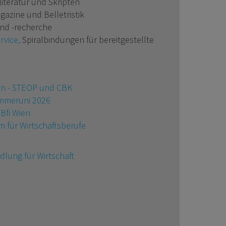
iteratur und Skripten
gazine und Belletristik
nd -recherche
rvice,
Spiralbindungen für bereitgestellte
ien - STEOP und CBK
ommeruni 2026
 Bfi Wien
um für Wirtschaftsberufe
lung für Wirtschaft