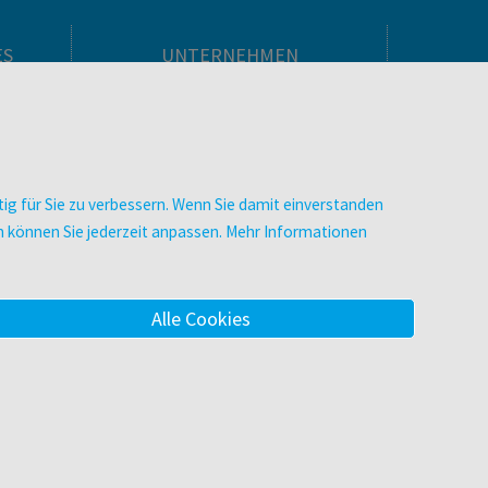
ES
UNTERNEHMEN
Über facultas
facultas Kooperationen
men
Arbeiten bei facultas
Impressum
ig für Sie zu verbessern. Wenn Sie damit einverstanden
.
Datenschutz & Cookies
zen können Sie jederzeit anpassen. Mehr Informationen
AGB
Barrierefreiheit
Alle Cookies
m