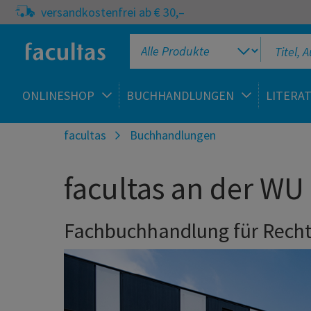
versandkostenfrei ab € 30,–
ONLINESHOP
BUCHHANDLUNGEN
LITERA
facultas
Buchhandlungen
facultas an der WU
Fachbuchhandlung für Recht,