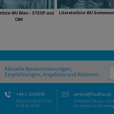
Literaturliste WU Sommerun
urliste WU Wien - STEOP und
CBK
Aktuelle Neuerscheinungen,
Empfehlungen, Angebote und Aktionen
+43-1-3105356
service@facultas.at
Mo bis Do 08:30-17:00
Schreiben Sie uns – wi
Fr 08:30-16:00
uns zeitnah um Ihr Anlie