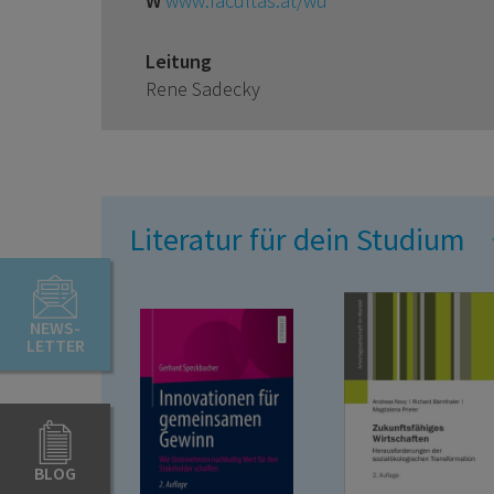
W
www.facultas.at/wu
Leitung
Rene Sadecky
Literatur für dein Studium
NEWS-
LETTER
BLOG