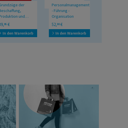
Grundzüge der
Personalmanagement
Beschaffung,
- Führung -
Produktion und
Organisation
Logistik
39,
€
52,
€
95
00
In den Warenkorb
In den Warenkorb