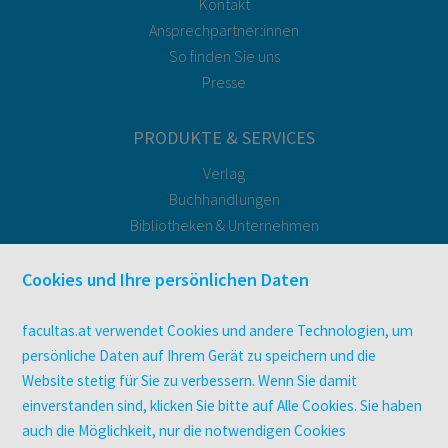
Kontakt
Ansprechpartner:innen
So finden Sie uns
Presse
PRODUKTE & SERVICES
Verlag
Buchhandlungen
Bibliotheken & Unternehmen
facultas Bindeservice
Druckerei facultas druckt.
Cookies und Ihre persönlichen Daten
Kopierservice
Zeitschriften
facultas.at verwendet Cookies und andere Technologien, um
Digitale Angebote
persönliche Daten auf Ihrem Gerät zu speichern und die
Website stetig für Sie zu verbessern. Wenn Sie damit
einverstanden sind, klicken Sie bitte auf Alle Cookies. Sie haben
UNTERNEHMEN
auch die Möglichkeit, nur die notwendigen Cookies
Über facultas