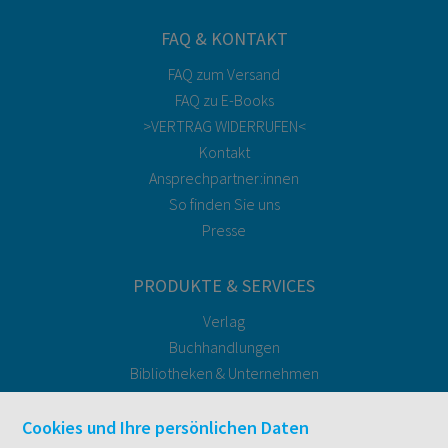
FAQ & KONTAKT
FAQ zum Versand
FAQ zu E-Books
>VERTRAG WIDERRUFEN<
Kontakt
Ansprechpartner:innen
So finden Sie uns
Presse
PRODUKTE & SERVICES
Verlag
Buchhandlungen
Bibliotheken & Unternehmen
facultas Bindeservice
Druckerei facultas druckt.
Cookies und Ihre persönlichen Daten