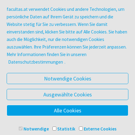
Kopierservice
Zeitschriften
facultas.at verwendet Cookies und andere Technologien, um
Digitale Angebote
persönliche Daten auf Ihrem Gerät zu speichern und die
Website stetig für Sie zu verbessern. Wenn Sie damit
einverstanden sind, klicken Sie bitte auf Alle Cookies. Sie haben
UNTERNEHMEN
auch die Möglichkeit, nur die notwendigen Cookies
Über facultas
auszuwählen. Ihre Präferenzen können Sie jederzeit anpassen.
facultas Kooperationen
Mehr Informationen finden Sie in unseren
Arbeiten bei facultas
Datenschutzbestimmungen
.
Impressum
Datenschutz & Cookies
Notwendige Cookies
AGB
Barrierefreiheit
Ausgewählte Cookies
Alle Cookies
© 2025 Facultas Verlags- und Buchhandels AG
Impressum
Notwendige
Statistik
Externe Cookies