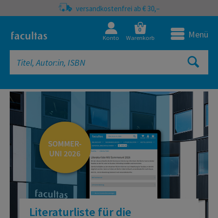
versandkostenfrei ab € 30,–
0
Menü
Konto
Warenkorb
facultas Onlineshop | Fachbücher, 
Literaturliste für die