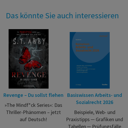
Das könnte Sie auch interessieren
Revenge – Du sollst flehen
Basiswissen Arbeits- und
Sozialrecht 2026
»The Mindf*ck Series«: Das
Thriller-Phänomen – jetzt
Beispiele, Web- und
auf Deutsch!
Praxistipps ─ Grafiken und
Tabellen ─ Prüfungsfälle