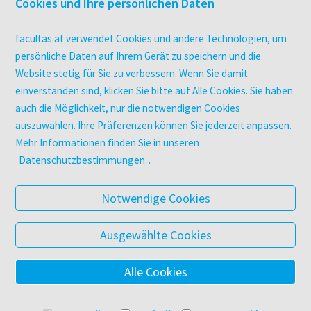
Druckerei facultas druckt.
Cookies und Ihre persönlichen Daten
Kopierservice
Zeitschriften
facultas.at verwendet Cookies und andere Technologien, um
Digitale Angebote
persönliche Daten auf Ihrem Gerät zu speichern und die
Website stetig für Sie zu verbessern. Wenn Sie damit
einverstanden sind, klicken Sie bitte auf Alle Cookies. Sie haben
UNTERNEHMEN
auch die Möglichkeit, nur die notwendigen Cookies
Über facultas
auszuwählen. Ihre Präferenzen können Sie jederzeit anpassen.
facultas Kooperationen
Mehr Informationen finden Sie in unseren
Arbeiten bei facultas
Datenschutzbestimmungen
.
Impressum
Datenschutz & Cookies
Notwendige Cookies
AGB
Barrierefreiheit
Ausgewählte Cookies
Alle Cookies
© 2025 Facultas Verlags- und Buchhandels AG
Impressum