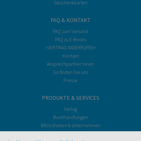
Geschenkkarten
FAQ & KONTAKT
FAQ zum Versand
FAQ zu E-Books
>VERTRAG WIDERRUFEN<
Kontakt
Ansprechpartner:innen
So finden Sie uns
Presse
PRODUKTE & SERVICES
Verlag
Buchhandlungen
Bibliotheken & Unternehmen
facultas Bindeservice