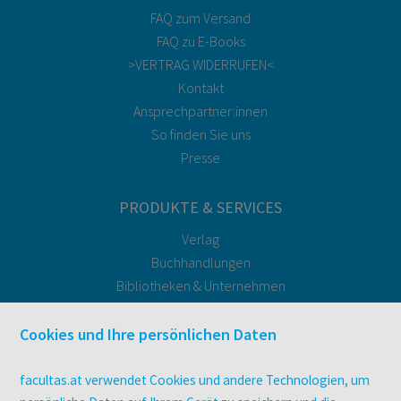
FAQ zum Versand
FAQ zu E-Books
>VERTRAG WIDERRUFEN<
Kontakt
Ansprechpartner:innen
So finden Sie uns
Presse
PRODUKTE & SERVICES
Verlag
Buchhandlungen
Bibliotheken & Unternehmen
facultas Bindeservice
Druckerei facultas druckt.
Cookies und Ihre persönlichen Daten
Kopierservice
Zeitschriften
facultas.at verwendet Cookies und andere Technologien, um