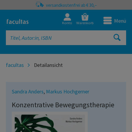
versandkostenfrei ab € 30,–
0
Menü
Konto
Warenkorb
facultas
Detailansicht
Sandra Anders
,
Markus Hochgerner
Konzentrative Bewegungstherapie