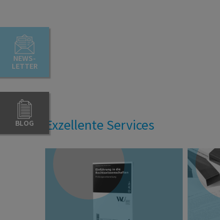
NEWS-
LETTER
Exzellente Services
BLOG