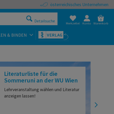
österreichisches Unternehmen
0
Detailsuche
Merkzettel
Konto
Warenkorb
KEN & BINDEN
teratur und Skripten onl
Literaturliste für die
Sommeruni an der WU Wien
Lehrveranstaltung wählen und Literatur
anzeigen lassen!