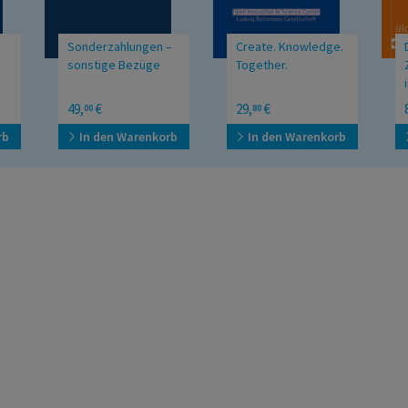
Sonderzahlungen –
Create. Knowledge.
sonstige Bezüge
Together.
Fieldbook. Open
49,
€
29,
€
00
80
Innovation in Science
Center LBG
rb
In den Warenkorb
In den Warenkorb