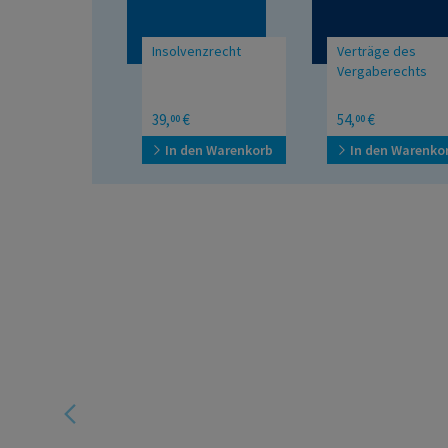
Insolvenzrecht
Verträge des
Vergaberechts
Mit den Änderungen
39,
€
54,
€
00
00
durch die ZVN 2023, das
BetrugsbekämpfungsG
In den Warenkorb
In den Warenko
2025 und die
Insolvenzrechtsharmonisierungs-
RL
e
ür Ihr
t es zu