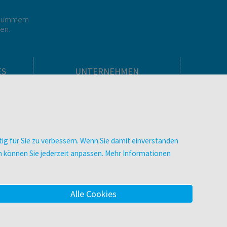
r kümmern
gen.
ES
UNTERNEHMEN
Über facultas
facultas Kooperationen
men
Arbeiten bei facultas
Impressum
ig für Sie zu verbessern. Wenn Sie damit einverstanden
.
Datenschutz & Cookies
zen können Sie jederzeit anpassen. Mehr Informationen
AGB
Barrierefreiheit
Alle Cookies