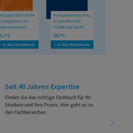
Die patentrechtliche
Konsumentenschutz
KI-Systeme u
Zwangslizenz im
in Gesellschaft,
Sklavenstatu
internationalen
Politik und Recht
Investitionsschutzrecht
Festschrift für Peter
Rechtliche Paral
81,
€
88,
€
38,
€
20
00
00
Kolba
zwischen Antik
Gegenwart
In den Warenkorb
In den Warenkorb
In den War
Seit 40 Jahren Expertise
Finden Sie das richtige Fachbuch für Ihr
Studium und Ihre Praxis. Hier geht es zu
den Fachbereichen.