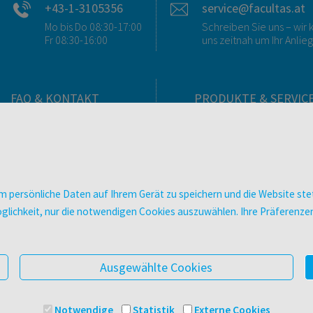
+43-1-3105356
service@facultas.at
Mo bis Do 08:30-17:00
Schreiben Sie uns – wi
Fr 08:30-16:00
uns zeitnah um Ihr Anlie
FAQ & KONTAKT
PRODUKTE & SERVIC
FAQ zum Versand
Verlag
FAQ zu E-Books
Buchhandlungen
>VERTRAG WIDERRUFEN<
Bibliotheken & Unterneh
Kontakt
facultas Bindeservice
 persönliche Daten auf Ihrem Gerät zu speichern und die Website stet
Ansprechpartner:innen
Druckerei facultas druckt
e Möglichkeit, nur die notwendigen Cookies auszuwählen. Ihre Präferen
So finden Sie uns
Kopierservice
Presse
Zeitschriften
Digitale Angebote
Ausgewählte Cookies
Notwendige
Statistik
Externe Cookies