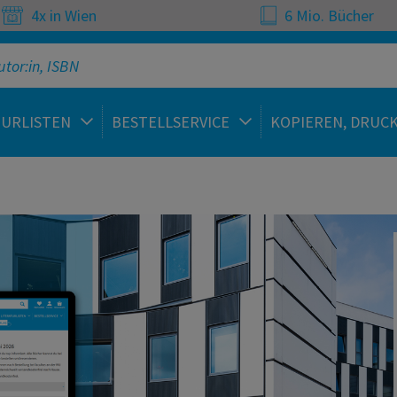
4x in Wien
6 Mio. Bücher
TURLISTEN
BESTELLSERVICE
KOPIEREN, DRUC
 | Fachbücher, Studienli