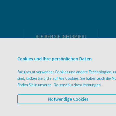
BLEIBEN SIE INFORMIERT
Pflegeausbildung
Newsletter
Cookies und Ihre persönlichen Daten
Veranstaltungen
Wissen Magazin
facultas.at verwendet Cookies und andere Technologien, um
Literaturlisten
sind, klicken Sie bitte auf Alle Cookies. Sie haben auch di
facultas Club
finden Sie in unseren
Datenschutzbestimmungen
.
Blog facultas.studiert
Geschenkkarten
Notwendige Cookies