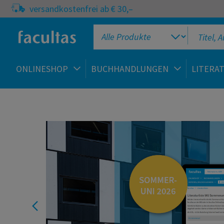
versandkostenfrei ab € 30,–
ONLINESHOP
BUCHHANDLUNGEN
LITERA
facultas Onlineshop
Pflege,