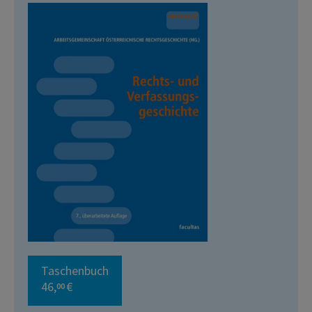
Taschenbuch
46,
€
00