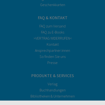
Geschenkkarten
FAQ & KONTAKT
FAQ zum Versand
FAQ zu E-Books
>VERTRAG WIDERRUFEN<
Kontakt
Ansprechpartner:innen
So finden Sie uns
Presse
PRODUKTE & SERVICES
Verlag
Buchhandlungen
Bibliotheken & Unternehmen
facultas Bindeservice