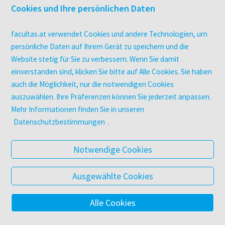
Druckerei facultas druckt.
Cookies und Ihre persönlichen Daten
Kopierservice
Zeitschriften
facultas.at verwendet Cookies und andere Technologien, um
Digitale Angebote
persönliche Daten auf Ihrem Gerät zu speichern und die
Website stetig für Sie zu verbessern. Wenn Sie damit
einverstanden sind, klicken Sie bitte auf Alle Cookies. Sie haben
UNTERNEHMEN
auch die Möglichkeit, nur die notwendigen Cookies
Über facultas
auszuwählen. Ihre Präferenzen können Sie jederzeit anpassen.
facultas Kooperationen
Mehr Informationen finden Sie in unseren
Arbeiten bei facultas
Datenschutzbestimmungen
.
Impressum
Datenschutz & Cookies
Notwendige Cookies
AGB
Barrierefreiheit
Ausgewählte Cookies
Alle Cookies
© 2025 Facultas Verlags- und Buchhandels AG
Impressum