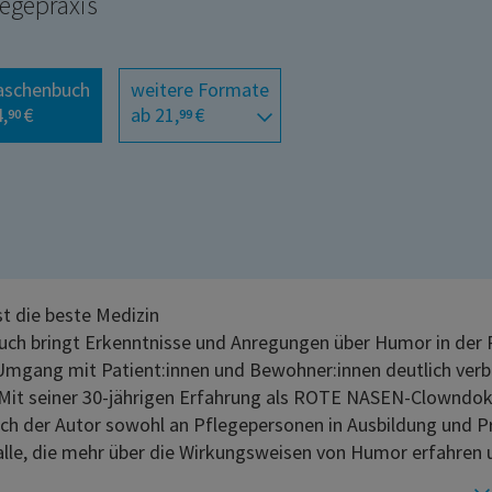
legepraxis
aschenbuch
weitere Formate
,
€
ab 21,
€
90
99
st die beste Medizin
uch bringt Erkenntnisse und Anregungen über Humor in der 
Umgang mit Patient:innen und Bewohner:innen deutlich ver
Mit seiner 30-jährigen Erfahrung als ROTE NASEN-Clowndok
sich der Autor sowohl an Pflegepersonen in Ausbildung und Pr
alle, die mehr über die Wirkungsweisen von Humor erfahren un