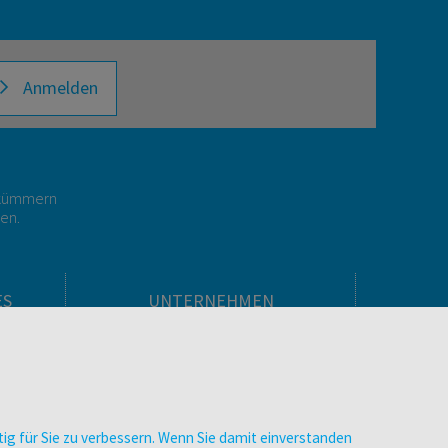
Anmelden
r kümmern
gen.
ES
UNTERNEHMEN
Über facultas
facultas Kooperationen
men
Arbeiten bei facultas
Impressum
ig für Sie zu verbessern. Wenn Sie damit einverstanden
.
Datenschutz & Cookies