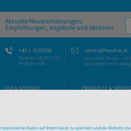
Aktuelle Neuerscheinungen,
Empfehlungen, Angebote und Aktionen
+43-1-3105356
service@facultas.at
Mo bis Do 08:30-17:00
Schreiben Sie uns – wi
Fr 08:30-16:00
uns zeitnah um Ihr Anlie
FAQ & KONTAKT
PRODUKTE & SERVIC
FAQ zum Versand
Verlag
FAQ zu E-Books
Buchhandlungen
>VERTRAG WIDERRUFEN<
Bibliotheken & Unterneh
Kontakt
facultas Bindeservice
 persönliche Daten auf Ihrem Gerät zu speichern und die Website stet
Ansprechpartner:innen
Druckerei facultas druckt