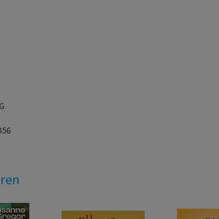
AG
356
eren