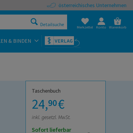
österreichisches Unternehmen
0
Detailsuche
Merkzettel
Konto
Warenkorb
KEN & BINDEN
Taschenbuch
24,
€
90
inkl. gesetzl. MwSt.
Sofort lieferbar