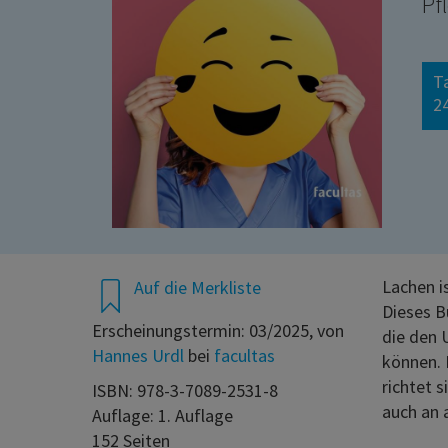
Pf
T
24
Lachen i
Auf die Merkliste
Dieses B
Erscheinungstermin: 03/2025, von
die den 
Hannes Urdl
bei
facultas
können. 
richtet 
ISBN: 978-3-7089-2531-8
auch an 
Auflage: 1. Auflage
152 Seiten