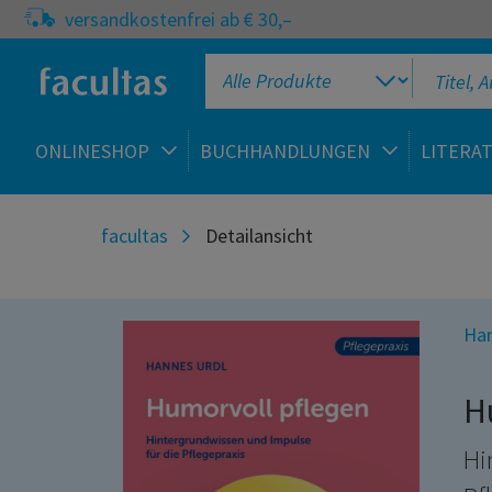
versandkostenfrei ab € 30,–
ONLINESHOP
BUCHHANDLUNGEN
LITERA
facultas
Detailansicht
Han
H
Hi