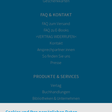
Geschenkkarten
FAQ & KONTAKT
FAQ zum Versand
FAQ zu E-Books
>VERTRAG WIDERRUFEN<
Kontakt
Ansprechpartner:innen
So finden Sie uns
Presse
PRODUKTE & SERVICES
Verlag
Buchhandlungen
Bibliotheken & Unternehmen
facultas Bindeservice
Druckerei facultas druckt.
Cookies und Ihre persönlichen Daten