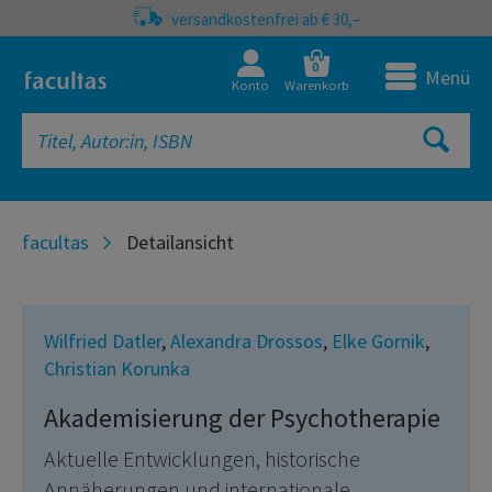
versandkostenfrei ab € 30,–
0
Menü
Konto
Warenkorb
facultas
Detailansicht
Wilfried Datler
,
Alexandra Drossos
,
Elke Gornik
,
Christian Korunka
Akademisierung der Psychotherapie
Aktuelle Entwicklungen, historische
Annäherungen und internationale