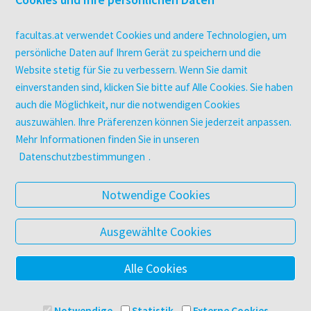
Kopierservice
Zeitschriften
facultas.at verwendet Cookies und andere Technologien, um
Digitale Angebote
persönliche Daten auf Ihrem Gerät zu speichern und die
Website stetig für Sie zu verbessern. Wenn Sie damit
einverstanden sind, klicken Sie bitte auf Alle Cookies. Sie haben
UNTERNEHMEN
auch die Möglichkeit, nur die notwendigen Cookies
Über facultas
auszuwählen. Ihre Präferenzen können Sie jederzeit anpassen.
facultas Kooperationen
Mehr Informationen finden Sie in unseren
Arbeiten bei facultas
Datenschutzbestimmungen
.
Impressum
Datenschutz & Cookies
Notwendige Cookies
AGB
Barrierefreiheit
Ausgewählte Cookies
Alle Cookies
© 2025 Facultas Verlags- und Buchhandels AG
Impressum
Notwendige
Statistik
Externe Cookies