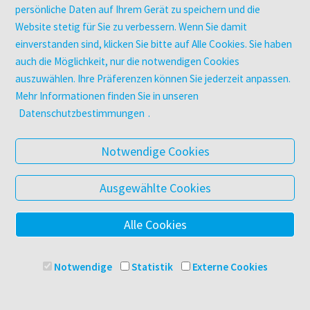
Digitale Angebote
persönliche Daten auf Ihrem Gerät zu speichern und die
Website stetig für Sie zu verbessern. Wenn Sie damit
einverstanden sind, klicken Sie bitte auf Alle Cookies. Sie haben
UNTERNEHMEN
auch die Möglichkeit, nur die notwendigen Cookies
Über facultas
auszuwählen. Ihre Präferenzen können Sie jederzeit anpassen.
facultas Kooperationen
Mehr Informationen finden Sie in unseren
Arbeiten bei facultas
Datenschutzbestimmungen
.
Impressum
Datenschutz & Cookies
Notwendige Cookies
AGB
Barrierefreiheit
Ausgewählte Cookies
Alle Cookies
© 2025 Facultas Verlags- und Buchhandels AG
Impressum
Notwendige
Statistik
Externe Cookies