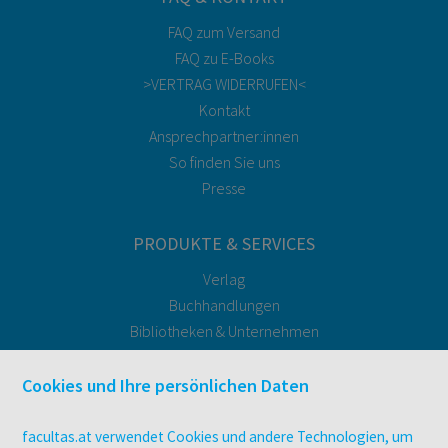
FAQ zum Versand
FAQ zu E-Books
>VERTRAG WIDERRUFEN<
Kontakt
Ansprechpartner:innen
So finden Sie uns
Presse
PRODUKTE & SERVICES
Verlag
Buchhandlungen
Bibliotheken & Unternehmen
facultas Bindeservice
Druckerei facultas druckt.
Cookies und Ihre persönlichen Daten
Kopierservice
Zeitschriften
facultas.at verwendet Cookies und andere Technologien, um