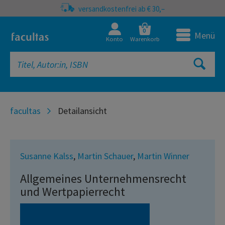
versandkostenfrei ab € 30,–
0
Menü
Konto
Warenkorb
facultas
Detailansicht
Susanne Kalss
,
Martin Schauer
,
Martin Winner
Allgemeines Unternehmensrecht
und Wertpapierrecht