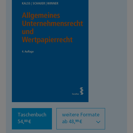
Taschenbuch
weitere Formate
54,
€
ab 48,
€
00
99