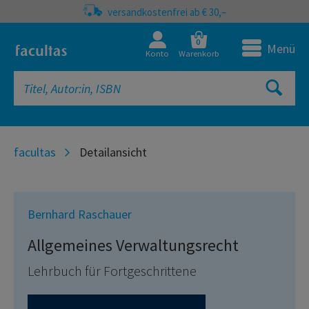
versandkostenfrei ab € 30,–
0
Menü
Konto
Warenkorb
facultas
Detailansicht
Bernhard Raschauer
Allgemeines Verwaltungsrecht
Lehrbuch für Fortgeschrittene