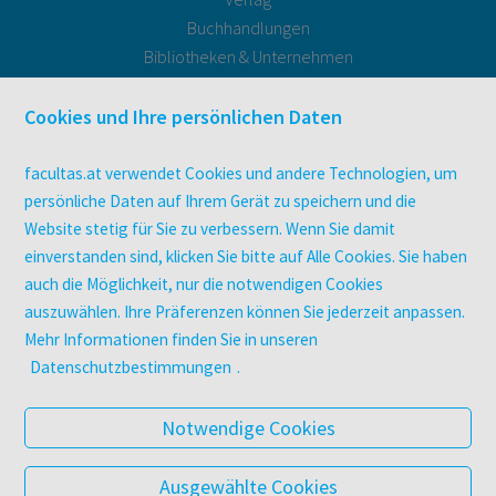
Buchhandlungen
Bibliotheken & Unternehmen
facultas Bindeservice
Druckerei facultas druckt.
Cookies und Ihre persönlichen Daten
Kopierservice
Zeitschriften
facultas.at verwendet Cookies und andere Technologien, um
Digitale Angebote
persönliche Daten auf Ihrem Gerät zu speichern und die
Website stetig für Sie zu verbessern. Wenn Sie damit
einverstanden sind, klicken Sie bitte auf Alle Cookies. Sie haben
UNTERNEHMEN
auch die Möglichkeit, nur die notwendigen Cookies
Über facultas
auszuwählen. Ihre Präferenzen können Sie jederzeit anpassen.
facultas Kooperationen
Mehr Informationen finden Sie in unseren
Arbeiten bei facultas
Datenschutzbestimmungen
.
Impressum
Datenschutz & Cookies
Notwendige Cookies
AGB
Barrierefreiheit
Ausgewählte Cookies