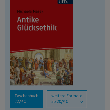
Taschenbuch
weitere Formate
22,
€
ab 20,
€
60
99