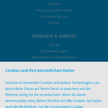
Kontakt
Ansprechpartner:innen
So finden Sie uns
Presse
PRODUKTE & SERVICES
Verlag
Buchhandlungen
Bibliotheken & Unternehmen
facultas Bindeservice
Druckerei facultas druckt.
Cookies und Ihre persönlichen Daten
Kopierservice
Zeitschriften
facultas.at verwendet Cookies und andere Technologien, um
Digitale Angebote
persönliche Daten auf Ihrem Gerät zu speichern und die
Website stetig für Sie zu verbessern. Wenn Sie damit
einverstanden sind, klicken Sie bitte auf Alle Cookies. Sie haben
UNTERNEHMEN
auch die Möglichkeit, nur die notwendigen Cookies