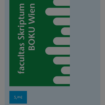
5,
€
20