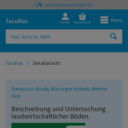
versandkostenfrei ab € 30,–
0
Menü
Konto
Warenkorb
facultas
Detailansicht
Rampazzo Nicola
,
Watzinger Andrea
,
Mentler
Axel
Beschreibung und Untersuchung
landwirtschaftlicher Böden