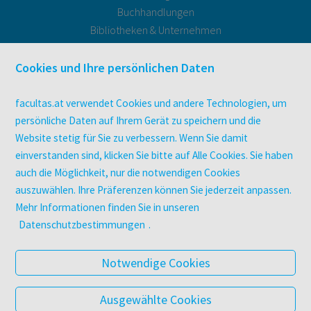
Buchhandlungen
Bibliotheken & Unternehmen
facultas Bindeservice
Druckerei facultas druckt.
Cookies und Ihre persönlichen Daten
Kopierservice
Zeitschriften
facultas.at verwendet Cookies und andere Technologien, um
Digitale Angebote
persönliche Daten auf Ihrem Gerät zu speichern und die
Website stetig für Sie zu verbessern. Wenn Sie damit
einverstanden sind, klicken Sie bitte auf Alle Cookies. Sie haben
UNTERNEHMEN
auch die Möglichkeit, nur die notwendigen Cookies
Über facultas
auszuwählen. Ihre Präferenzen können Sie jederzeit anpassen.
facultas Kooperationen
Mehr Informationen finden Sie in unseren
Arbeiten bei facultas
Datenschutzbestimmungen
.
Impressum
Datenschutz & Cookies
Notwendige Cookies
AGB
Barrierefreiheit
Ausgewählte Cookies