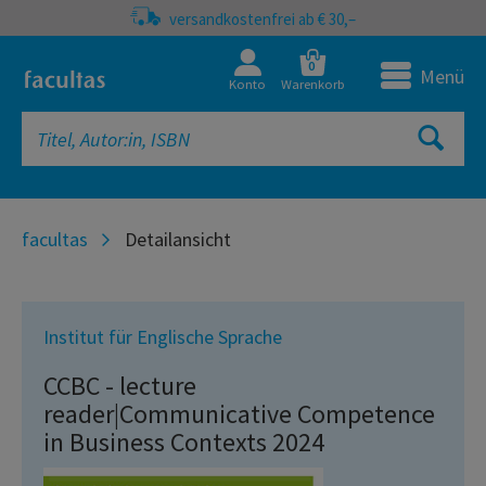
versandkostenfrei ab € 30,–
0
Menü
Konto
Warenkorb
facultas
Detailansicht
Institut für Englische Sprache
CCBC - lecture
reader|Communicative Competence
in Business Contexts 2024