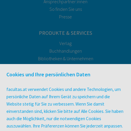
Ansprechpartner:innen
So finden Sie uns
Presse
PRODUKTE & SERVICES
Verlag
Buchhandlungen
Bibliotheken & Unternehmen
facultas Bindeservice
Druckerei facultas druckt.
Cookies und Ihre persönlichen Daten
Kopierservice
Zeitschriften
facultas.at verwendet Cookies und andere Technologien, um
Digitale Angebote
persönliche Daten auf Ihrem Gerät zu speichern und die
Website stetig für Sie zu verbessern. Wenn Sie damit
einverstanden sind, klicken Sie bitte auf Alle Cookies. Sie haben
UNTERNEHMEN
auch die Möglichkeit, nur die notwendigen Cookies
Über facultas
auszuwählen. Ihre Präferenzen können Sie jederzeit anpassen.
facultas Kooperationen