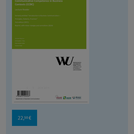
22,
€
50