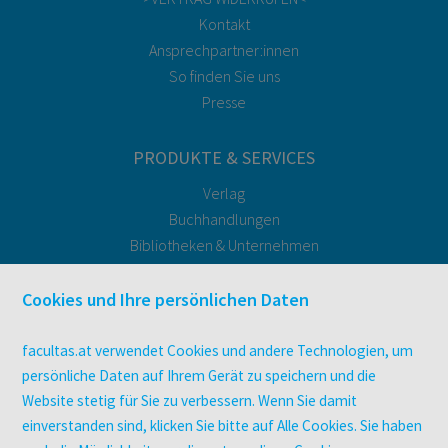
Kontakt
Ansprechpartner:innen
So finden Sie uns
Presse
PRODUKTE & SERVICES
Verlag
Buchhandlungen
Bibliotheken & Unternehmen
facultas Bindeservice
Druckerei facultas druckt.
Cookies und Ihre persönlichen Daten
Kopierservice
Zeitschriften
facultas.at verwendet Cookies und andere Technologien, um
Digitale Angebote
persönliche Daten auf Ihrem Gerät zu speichern und die
Website stetig für Sie zu verbessern. Wenn Sie damit
einverstanden sind, klicken Sie bitte auf Alle Cookies. Sie haben
UNTERNEHMEN