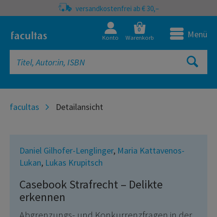
versandkostenfrei ab € 30,–
0
Menü
Konto
Warenkorb
facultas
Detailansicht
Daniel Gilhofer-Lenglinger
,
Maria Kattavenos-
Lukan
,
Lukas Krupitsch
Casebook Strafrecht – Delikte
erkennen
Abgrenzungs- und Konkurrenzfragen in der