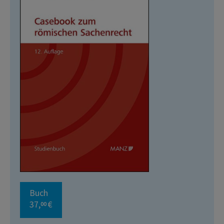
Buch
37,
€
00