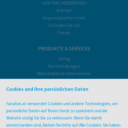
>VERTRAG WIDERRUFEN<
Kontakt
Ansprechpartner:innen
So finden Sie uns
Presse
PRODUKTE & SERVICES
Verlag
Buchhandlungen
Bibliotheken & Unternehmen
facultas Bindeservice
Druckerei facultas druckt.
Cookies und Ihre persönlichen Daten
Kopierservice
Zeitschriften
facultas.at verwendet Cookies und andere Technologien, um
Digitale Angebote
persönliche Daten auf Ihrem Gerät zu speichern und die
Website stetig für Sie zu verbessern. Wenn Sie damit
einverstanden sind, klicken Sie bitte auf Alle Cookies. Sie haben
UNTERNEHMEN