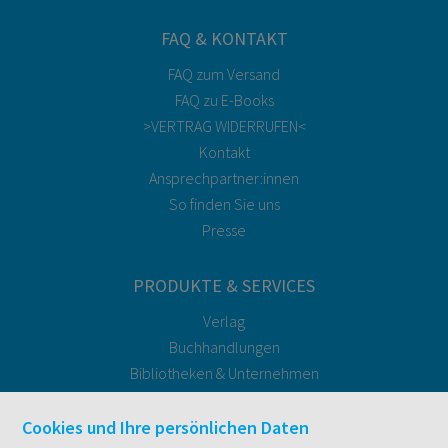
FAQ & KONTAKT
FAQ zum Versand
FAQ zu E-Books
>VERTRAG WIDERRUFEN<
Kontakt
Ansprechpartner:innen
So finden Sie uns
Presse
PRODUKTE & SERVICES
Verlag
Buchhandlungen
Bibliotheken & Unternehmen
facultas Bindeservice
Druckerei facultas druckt.
Cookies und Ihre persönlichen Daten