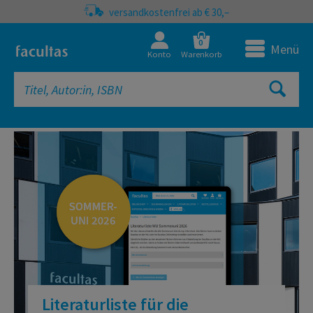
versandkostenfrei ab € 30,–
0
Menü
Konto
Warenkorb
facultas Onlineshop | Fachbücher, 
Literaturliste für die