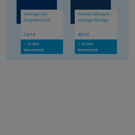
Verträge des
Sonderzahlungen –
C
Vergaberechts
sonstige Bezüge
T
F
54,
€
49,
€
2
00
00
In
C
In den
In den
Warenkorb
Warenkorb
W