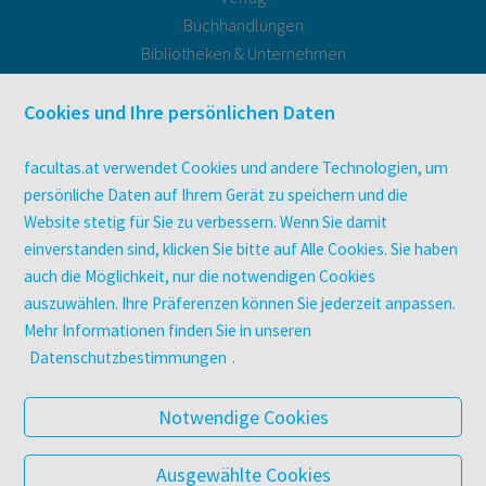
Buchhandlungen
Bibliotheken & Unternehmen
facultas Bindeservice
Druckerei facultas druckt.
Cookies und Ihre persönlichen Daten
Kopierservice
Zeitschriften
facultas.at verwendet Cookies und andere Technologien, um
Digitale Angebote
persönliche Daten auf Ihrem Gerät zu speichern und die
Website stetig für Sie zu verbessern. Wenn Sie damit
einverstanden sind, klicken Sie bitte auf Alle Cookies. Sie haben
UNTERNEHMEN
auch die Möglichkeit, nur die notwendigen Cookies
Über facultas
auszuwählen. Ihre Präferenzen können Sie jederzeit anpassen.
facultas Kooperationen
Mehr Informationen finden Sie in unseren
Arbeiten bei facultas
Datenschutzbestimmungen
.
Impressum
Datenschutz & Cookies
Notwendige Cookies
AGB
Barrierefreiheit
Ausgewählte Cookies