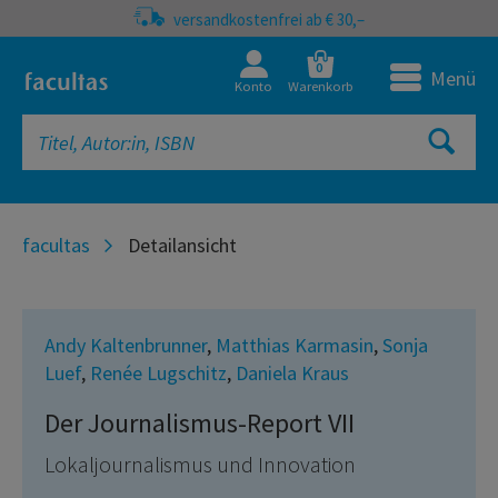
versandkostenfrei ab € 30,–
0
Menü
Konto
Warenkorb
facultas
Detailansicht
Andy Kaltenbrunner
,
Matthias Karmasin
,
Sonja
Luef
,
Renée Lugschitz
,
Daniela Kraus
Der Journalismus-Report VII
Lokaljournalismus und Innovation