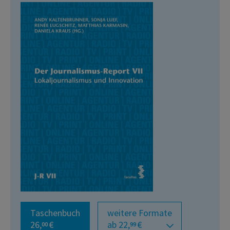
Taschenbuch
weitere Formate
26,
€
ab 22,
€
00
99