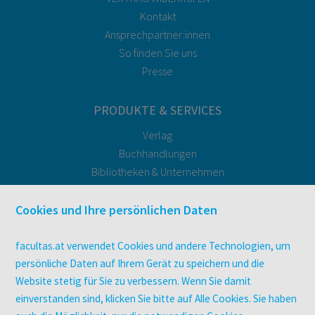
Kontakt
Ansprechpartner:innen
So finden Sie uns
Presse
PRODUKTE & SERVICES
Verlag
Buchhandlungen
Bibliotheken & Unternehmen
facultas Bindeservice
Druckerei facultas druckt.
Cookies und Ihre persönlichen Daten
Kopierservice
Zeitschriften
facultas.at verwendet Cookies und andere Technologien, um
Digitale Angebote
persönliche Daten auf Ihrem Gerät zu speichern und die
Website stetig für Sie zu verbessern. Wenn Sie damit
einverstanden sind, klicken Sie bitte auf Alle Cookies. Sie haben
UNTERNEHMEN