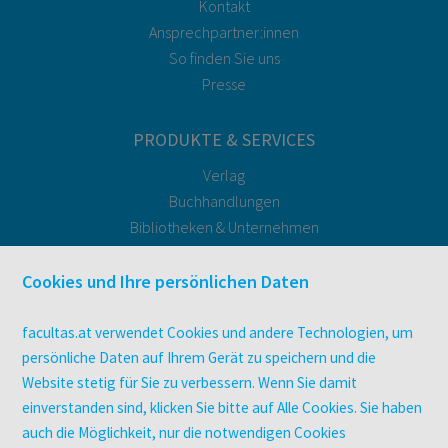
Kontakt
Ansprechpartner:innen
So finden Sie uns
Presse
PRODUKTE & SERVICES
Verlag
Buchhandlungen
Bibliotheken & Unternehmen
facultas Bindeservice
Druckerei facultas druckt.
Cookies und Ihre persönlichen Daten
Kopierservice
Zeitschriften
facultas.at verwendet Cookies und andere Technologien, um
Digitale Angebote
persönliche Daten auf Ihrem Gerät zu speichern und die
Website stetig für Sie zu verbessern. Wenn Sie damit
einverstanden sind, klicken Sie bitte auf Alle Cookies. Sie haben
UNTERNEHMEN
auch die Möglichkeit, nur die notwendigen Cookies
Über facultas