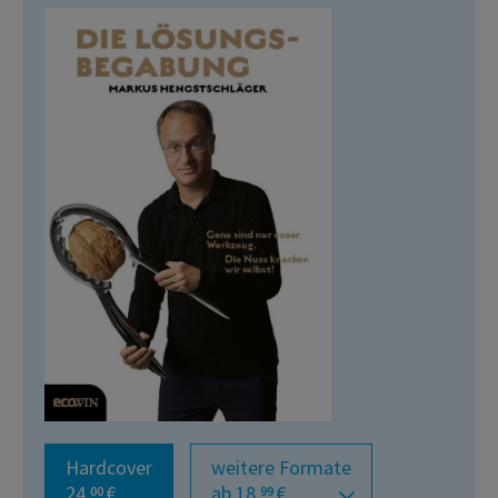
Hardcover
weitere Formate
24,
€
ab 18,
€
00
99