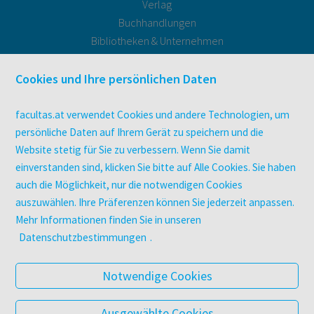
Verlag
Buchhandlungen
Bibliotheken & Unternehmen
facultas Bindeservice
Druckerei facultas druckt.
Cookies und Ihre persönlichen Daten
Kopierservice
Zeitschriften
facultas.at verwendet Cookies und andere Technologien, um
Digitale Angebote
persönliche Daten auf Ihrem Gerät zu speichern und die
Website stetig für Sie zu verbessern. Wenn Sie damit
einverstanden sind, klicken Sie bitte auf Alle Cookies. Sie haben
UNTERNEHMEN
auch die Möglichkeit, nur die notwendigen Cookies
Über facultas
auszuwählen. Ihre Präferenzen können Sie jederzeit anpassen.
facultas Kooperationen
Mehr Informationen finden Sie in unseren
Arbeiten bei facultas
Datenschutzbestimmungen
.
Impressum
Datenschutz & Cookies
Notwendige Cookies
AGB
Barrierefreiheit
Ausgewählte Cookies