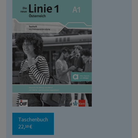
Taschenbuch
22,
€
10