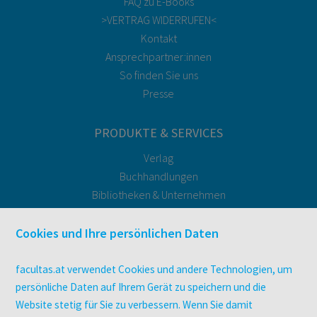
FAQ zu E-Books
>VERTRAG WIDERRUFEN<
Kontakt
Ansprechpartner:innen
So finden Sie uns
Presse
PRODUKTE & SERVICES
Verlag
Buchhandlungen
Bibliotheken & Unternehmen
facultas Bindeservice
Druckerei facultas druckt.
Cookies und Ihre persönlichen Daten
Kopierservice
Zeitschriften
facultas.at verwendet Cookies und andere Technologien, um
Digitale Angebote
persönliche Daten auf Ihrem Gerät zu speichern und die
Website stetig für Sie zu verbessern. Wenn Sie damit