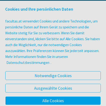
facultas Bindeservice
Druckerei facultas druckt.
Cookies und Ihre persönlichen Daten
Kopierservice
Zeitschriften
facultas.at verwendet Cookies und andere Technologien, um
Digitale Angebote
persönliche Daten auf Ihrem Gerät zu speichern und die
Website stetig für Sie zu verbessern. Wenn Sie damit
einverstanden sind, klicken Sie bitte auf Alle Cookies. Sie haben
UNTERNEHMEN
auch die Möglichkeit, nur die notwendigen Cookies
Über facultas
auszuwählen. Ihre Präferenzen können Sie jederzeit anpassen.
facultas Kooperationen
Mehr Informationen finden Sie in unseren
Arbeiten bei facultas
Datenschutzbestimmungen
.
Impressum
Datenschutz & Cookies
Notwendige Cookies
AGB
Barrierefreiheit
Ausgewählte Cookies
Alle Cookies
© 2025 Facultas Verlags- und Buchhandels AG