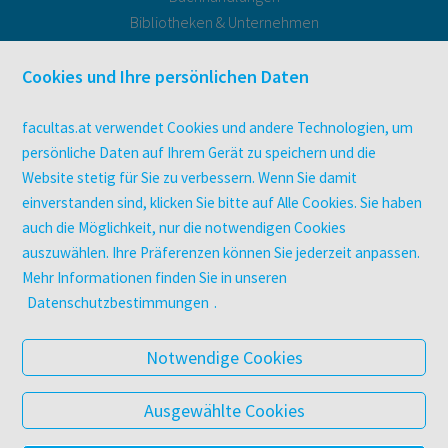
Bibliotheken & Unternehmen
facultas Bindeservice
Druckerei facultas druckt.
Cookies und Ihre persönlichen Daten
Kopierservice
Zeitschriften
facultas.at verwendet Cookies und andere Technologien, um
Digitale Angebote
persönliche Daten auf Ihrem Gerät zu speichern und die
Website stetig für Sie zu verbessern. Wenn Sie damit
einverstanden sind, klicken Sie bitte auf Alle Cookies. Sie haben
UNTERNEHMEN
auch die Möglichkeit, nur die notwendigen Cookies
Über facultas
auszuwählen. Ihre Präferenzen können Sie jederzeit anpassen.
facultas Kooperationen
Mehr Informationen finden Sie in unseren
Arbeiten bei facultas
Datenschutzbestimmungen
.
Impressum
Datenschutz & Cookies
Notwendige Cookies
AGB
Barrierefreiheit
Ausgewählte Cookies