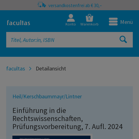
versandkostenfrei ab € 30,–
0
Menü
Konto
Warenkorb
facultas
Detailansicht
Heil/Kerschbaummayr/Lintner
Einführung in die
Rechtswissenschaften,
Prüfungsvorbereitung, 7. Aufl. 2024