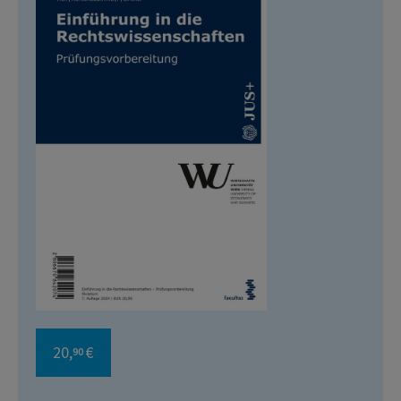
20,
€
90