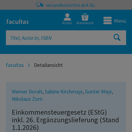
versandkostenfrei ab € 30,–
0
Menü
Konto
Warenkorb
facultas
Detailansicht
Werner Doralt
,
Sabine Kirchmayr
,
Gunter Mayr
,
Nikolaus Zorn
Einkommensteuergesetz (EStG)
inkl. 26. Ergänzungslieferung (Stand
1.1.2026)