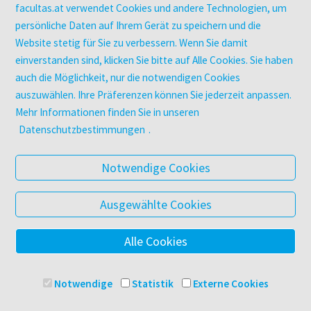
Zeitschriften
facultas.at verwendet Cookies und andere Technologien, um
Digitale Angebote
persönliche Daten auf Ihrem Gerät zu speichern und die
Website stetig für Sie zu verbessern. Wenn Sie damit
einverstanden sind, klicken Sie bitte auf Alle Cookies. Sie haben
UNTERNEHMEN
auch die Möglichkeit, nur die notwendigen Cookies
Über facultas
auszuwählen. Ihre Präferenzen können Sie jederzeit anpassen.
facultas Kooperationen
Mehr Informationen finden Sie in unseren
Arbeiten bei facultas
Datenschutzbestimmungen
.
Impressum
Datenschutz & Cookies
Notwendige Cookies
AGB
Barrierefreiheit
Ausgewählte Cookies
Alle Cookies
© 2025 Facultas Verlags- und Buchhandels AG
Impressum
Notwendige
Statistik
Externe Cookies