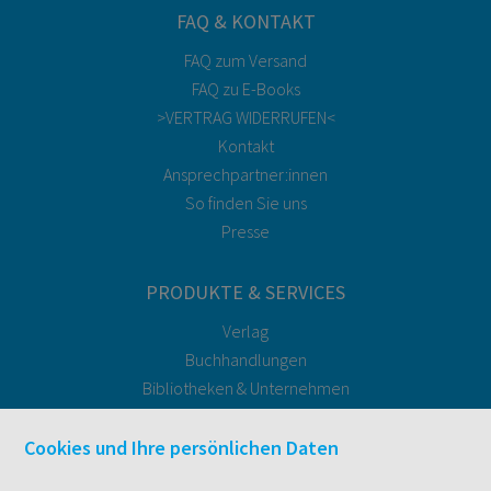
FAQ & KONTAKT
FAQ zum Versand
FAQ zu E-Books
>VERTRAG WIDERRUFEN<
Kontakt
Ansprechpartner:innen
So finden Sie uns
Presse
PRODUKTE & SERVICES
Verlag
Buchhandlungen
Bibliotheken & Unternehmen
facultas Bindeservice
Druckerei facultas druckt.
Cookies und Ihre persönlichen Daten
Kopierservice