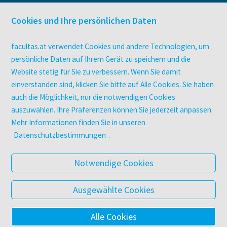
facultas Bindeservice
Druckerei facultas druckt.
Cookies und Ihre persönlichen Daten
Kopierservice
Zeitschriften
facultas.at verwendet Cookies und andere Technologien, um
Digitale Angebote
persönliche Daten auf Ihrem Gerät zu speichern und die
Website stetig für Sie zu verbessern. Wenn Sie damit
einverstanden sind, klicken Sie bitte auf Alle Cookies. Sie haben
UNTERNEHMEN
auch die Möglichkeit, nur die notwendigen Cookies
Über facultas
auszuwählen. Ihre Präferenzen können Sie jederzeit anpassen.
facultas Kooperationen
Mehr Informationen finden Sie in unseren
Arbeiten bei facultas
Datenschutzbestimmungen
.
Impressum
Datenschutz & Cookies
Notwendige Cookies
AGB
Barrierefreiheit
Ausgewählte Cookies
Alle Cookies
© 2025 Facultas Verlags- und Buchhandels AG