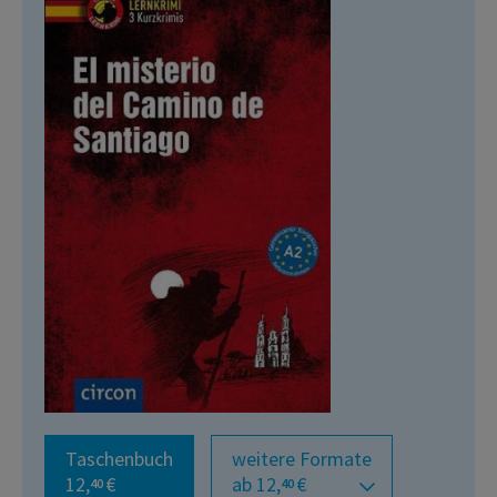
Taschenbuch
weitere Formate
12,
€
ab 12,
€
40
40