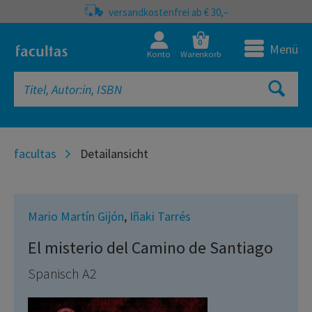
versandkostenfrei ab € 30,–
0
Menü
Konto
Warenkorb
facultas
Detailansicht
Mario Martín Gijón
,
Iñaki Tarrés
El misterio del Camino de Santiago
Spanisch A2