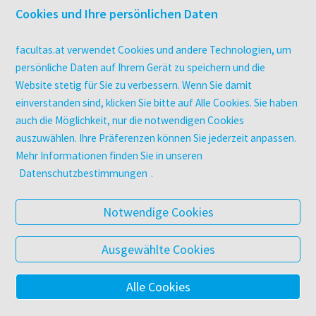
Druckerei facultas druckt.
Cookies und Ihre persönlichen Daten
Kopierservice
Zeitschriften
facultas.at verwendet Cookies und andere Technologien, um
Digitale Angebote
persönliche Daten auf Ihrem Gerät zu speichern und die
Website stetig für Sie zu verbessern. Wenn Sie damit
einverstanden sind, klicken Sie bitte auf Alle Cookies. Sie haben
UNTERNEHMEN
auch die Möglichkeit, nur die notwendigen Cookies
Über facultas
auszuwählen. Ihre Präferenzen können Sie jederzeit anpassen.
facultas Kooperationen
Mehr Informationen finden Sie in unseren
Arbeiten bei facultas
Datenschutzbestimmungen
.
Impressum
Datenschutz & Cookies
Notwendige Cookies
AGB
Barrierefreiheit
Ausgewählte Cookies
Alle Cookies
© 2025 Facultas Verlags- und Buchhandels AG
Impressum