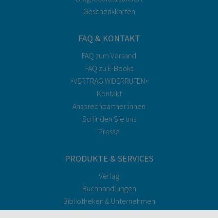
Geschenkkarten
FAQ & KONTAKT
FAQ zum Versand
FAQ zu E-Books
>VERTRAG WIDERRUFEN<
Kontakt
Ansprechpartner:innen
So finden Sie uns
Presse
PRODUKTE & SERVICES
Verlag
Buchhandlungen
Bibliotheken & Unternehmen
facultas Bindeservice