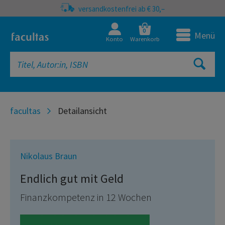
versandkostenfrei ab € 30,–
0
Menü
Konto
Warenkorb
facultas
Detailansicht
Nikolaus Braun
Endlich gut mit Geld
Finanzkompetenz in 12 Wochen