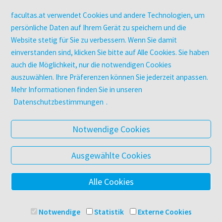
Kopierservice
Zeitschriften
facultas.at verwendet Cookies und andere Technologien, um
Digitale Angebote
persönliche Daten auf Ihrem Gerät zu speichern und die
Website stetig für Sie zu verbessern. Wenn Sie damit
einverstanden sind, klicken Sie bitte auf Alle Cookies. Sie haben
UNTERNEHMEN
auch die Möglichkeit, nur die notwendigen Cookies
Über facultas
auszuwählen. Ihre Präferenzen können Sie jederzeit anpassen.
facultas Kooperationen
Mehr Informationen finden Sie in unseren
Arbeiten bei facultas
Datenschutzbestimmungen
.
Impressum
Datenschutz & Cookies
Notwendige Cookies
AGB
Barrierefreiheit
Ausgewählte Cookies
Alle Cookies
© 2025 Facultas Verlags- und Buchhandels AG
Impressum
Notwendige
Statistik
Externe Cookies