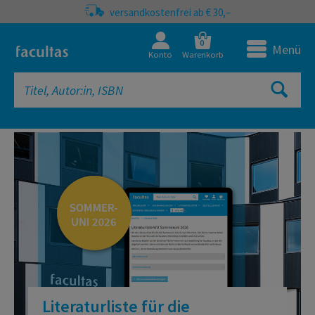
versandkostenfrei ab € 30,–
0
Menü
Konto
Warenkorb
facultas Onlineshop | Fachbücher, 
Literaturliste für die