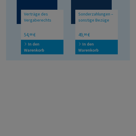
Verträge des
Sonderzahlungen –
C
Vergaberechts
sonstige Bezüge
T
F
54,
€
49,
€
2
00
00
In
C
In den
In den
Warenkorb
Warenkorb
W