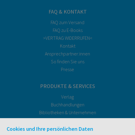
FAQ & KONTAKT
FAQ zum Versand
FAQ zu E-Books
>VERTRAG WIDERRUFEN<
Kontakt
Ansprechpartner:innen
So finden Sie uns
Presse
PRODUKTE & SERVICES
Verlag
Buchhandlungen
Bibliotheken & Unternehmen
facultas Bindeservice
Druckerei facultas druckt.
Cookies und Ihre persönlichen Daten