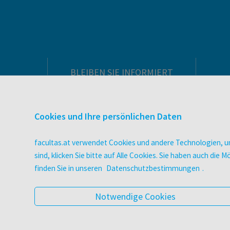
BLEIBEN SIE INFORMIERT
Pflegeausbildung
Newsletter
Cookies und Ihre persönlichen Daten
Veranstaltungen
Wissen Magazin
facultas.at verwendet Cookies und andere Technologien, um
Literaturlisten
sind, klicken Sie bitte auf Alle Cookies. Sie haben auch di
facultas Club
finden Sie in unseren
Datenschutzbestimmungen
.
Blog facultas.studiert
Geschenkkarten
Notwendige Cookies