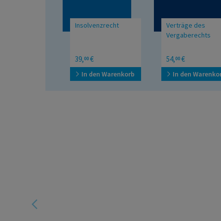
Insolvenzrecht
Verträge des
Vergaberechts
Mit den Änderungen
39,
€
54,
€
00
00
durch die ZVN 2023, das
BetrugsbekämpfungsG
In den Warenkorb
In den Warenko
2025 und die
Insolvenzrechtsharmonisierungs-
RL
e
ür Ihr
t es zu