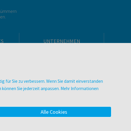
r kümmern
gen.
ES
UNTERNEHMEN
Über facultas
facultas Kooperationen
men
Arbeiten bei facultas
Impressum
ig für Sie zu verbessern. Wenn Sie damit einverstanden
.
Datenschutz & Cookies
zen können Sie jederzeit anpassen. Mehr Informationen
AGB
Barrierefreiheit
Alle Cookies