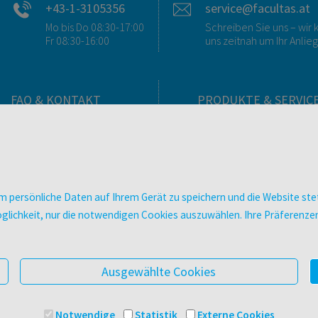
+43-1-3105356
service@facultas.at
Mo bis Do 08:30-17:00
Schreiben Sie uns – wi
Fr 08:30-16:00
uns zeitnah um Ihr Anlie
FAQ & KONTAKT
PRODUKTE & SERVIC
FAQ zum Versand
Verlag
FAQ zu E-Books
Buchhandlungen
>VERTRAG WIDERRUFEN<
Bibliotheken & Unterneh
Kontakt
facultas Bindeservice
 persönliche Daten auf Ihrem Gerät zu speichern und die Website stet
Ansprechpartner:innen
Druckerei facultas druckt
e Möglichkeit, nur die notwendigen Cookies auszuwählen. Ihre Präferen
So finden Sie uns
Kopierservice
Presse
Zeitschriften
Digitale Angebote
Ausgewählte Cookies
Notwendige
Statistik
Externe Cookies