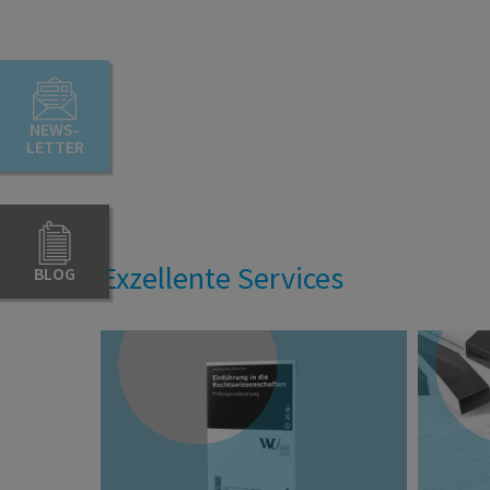
NEWS-
LETTER
Exzellente Services
BLOG