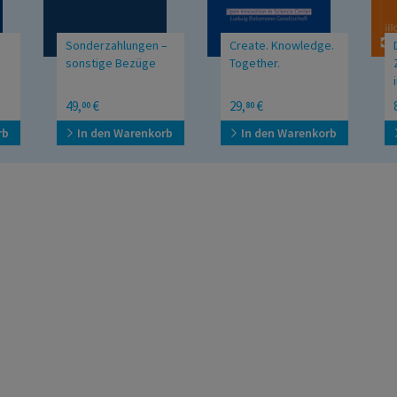
Sonderzahlungen –
Create. Knowledge.
sonstige Bezüge
Together.
Fieldbook. Open
49,
€
29,
€
00
80
Innovation in Science
Center LBG
rb
In den Warenkorb
In den Warenkorb