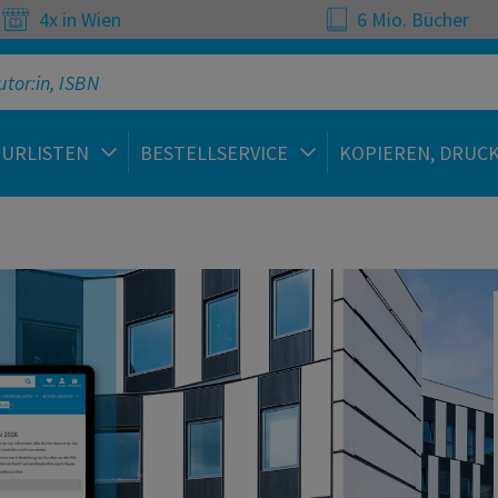
4x in Wien
6 Mio. Bücher
TURLISTEN
BESTELLSERVICE
KOPIEREN, DRUC
 | Fachbücher, Studienli