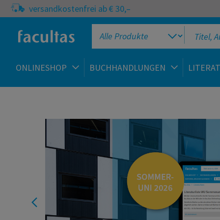
versandkostenfrei ab € 30,–
ONLINESHOP
BUCHHANDLUNGEN
LITERA
facultas Onlineshop
Pflege,