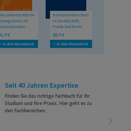
Die patentrechtliche
Konsumentenschutz
KI-Systeme u
Zwangslizenz im
in Gesellschaft,
Sklavenstatu
internationalen
Politik und Recht
Investitionsschutzrecht
Festschrift für Peter
Rechtliche Paral
81,
€
88,
€
38,
€
20
00
00
Kolba
zwischen Antik
Gegenwart
In den Warenkorb
In den Warenkorb
In den War
Seit 40 Jahren Expertise
Finden Sie das richtige Fachbuch für Ihr
Studium und Ihre Praxis. Hier geht es zu
den Fachbereichen.