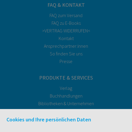
FAQ & KONTAKT
FAQ zum Versand
FAQ zu E-Books
>VERTRAG WIDERRUFEN<
Kontakt
Ansprechpartner:innen
So finden Sie uns
Presse
PRODUKTE & SERVICES
Verlag
Buchhandlungen
Bibliotheken & Unternehmen
facultas Bindeservice
Druckerei facultas druckt.
Cookies und Ihre persönlichen Daten
Kopierservice