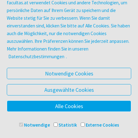
Zeitschriften
facultas.at verwendet Cookies und andere Technologien, um
Digitale Angebote
persönliche Daten auf Ihrem Gerät zu speichern und die
Website stetig für Sie zu verbessern. Wenn Sie damit
einverstanden sind, klicken Sie bitte auf Alle Cookies. Sie haben
UNTERNEHMEN
auch die Möglichkeit, nur die notwendigen Cookies
Über facultas
auszuwählen. Ihre Präferenzen können Sie jederzeit anpassen.
facultas Kooperationen
Mehr Informationen finden Sie in unseren
Arbeiten bei facultas
Datenschutzbestimmungen
.
Impressum
Datenschutz & Cookies
Notwendige Cookies
AGB
Barrierefreiheit
Ausgewählte Cookies
Alle Cookies
© 2025 Facultas Verlags- und Buchhandels AG
Impressum
Notwendige
Statistik
Externe Cookies