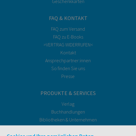
Geschenkkarten
FAQ & KONTAKT
FAQ zum Versand
FAQ zu E-Books
>VERTRAG WIDERRUFEN<
Kontakt
Ansprechpartner:innen
So finden Sie uns
Presse
PRODUKTE & SERVICES
Verlag
Buchhandlungen
Bibliotheken & Unternehmen
facultas Bindeservice
Druckerei facultas druckt.