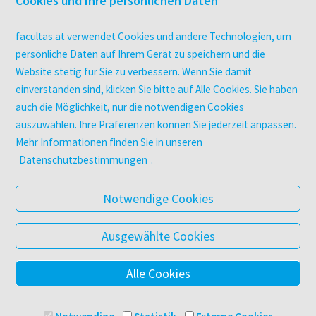
Cookies und Ihre persönlichen Daten
Kopierservice
Zeitschriften
facultas.at verwendet Cookies und andere Technologien, um
Digitale Angebote
persönliche Daten auf Ihrem Gerät zu speichern und die
Website stetig für Sie zu verbessern. Wenn Sie damit
einverstanden sind, klicken Sie bitte auf Alle Cookies. Sie haben
UNTERNEHMEN
auch die Möglichkeit, nur die notwendigen Cookies
Über facultas
auszuwählen. Ihre Präferenzen können Sie jederzeit anpassen.
facultas Kooperationen
Mehr Informationen finden Sie in unseren
Arbeiten bei facultas
Datenschutzbestimmungen
.
Impressum
Datenschutz & Cookies
Notwendige Cookies
AGB
Barrierefreiheit
Ausgewählte Cookies
Alle Cookies
© 2025 Facultas Verlags- und Buchhandels AG
Impressum