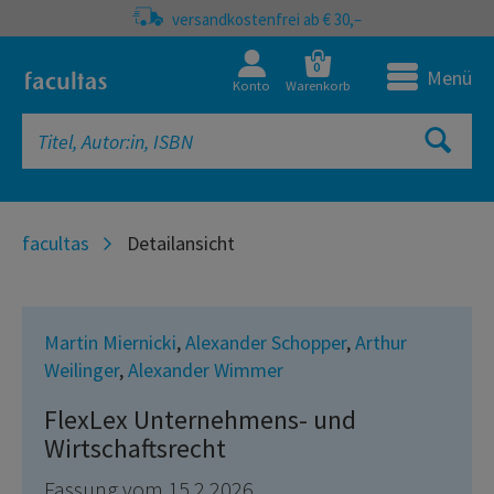
versandkostenfrei ab € 30,–
0
Menü
Konto
Warenkorb
facultas
Detailansicht
Martin Miernicki
,
Alexander Schopper
,
Arthur
Weilinger
,
Alexander Wimmer
FlexLex Unternehmens- und
Wirtschaftsrecht
Fassung vom 15.2.2026