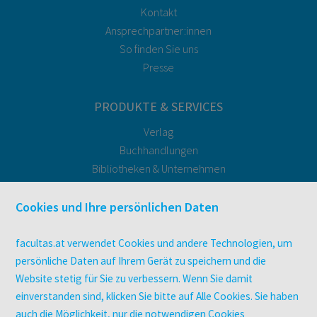
Kontakt
Ansprechpartner:innen
So finden Sie uns
Presse
PRODUKTE & SERVICES
Verlag
Buchhandlungen
Bibliotheken & Unternehmen
facultas Bindeservice
Druckerei facultas druckt.
Cookies und Ihre persönlichen Daten
Kopierservice
Zeitschriften
facultas.at verwendet Cookies und andere Technologien, um
Digitale Angebote
persönliche Daten auf Ihrem Gerät zu speichern und die
Website stetig für Sie zu verbessern. Wenn Sie damit
einverstanden sind, klicken Sie bitte auf Alle Cookies. Sie haben
UNTERNEHMEN
auch die Möglichkeit, nur die notwendigen Cookies