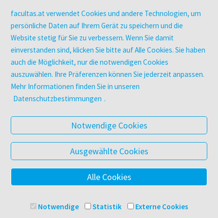
Kopierservice
Zeitschriften
facultas.at verwendet Cookies und andere Technologien, um
Digitale Angebote
persönliche Daten auf Ihrem Gerät zu speichern und die
Website stetig für Sie zu verbessern. Wenn Sie damit
einverstanden sind, klicken Sie bitte auf Alle Cookies. Sie haben
UNTERNEHMEN
auch die Möglichkeit, nur die notwendigen Cookies
Über facultas
auszuwählen. Ihre Präferenzen können Sie jederzeit anpassen.
facultas Kooperationen
Mehr Informationen finden Sie in unseren
Arbeiten bei facultas
Datenschutzbestimmungen
.
Impressum
Datenschutz & Cookies
Notwendige Cookies
AGB
Barrierefreiheit
Ausgewählte Cookies
Alle Cookies
© 2025 Facultas Verlags- und Buchhandels AG
Impressum
Notwendige
Statistik
Externe Cookies