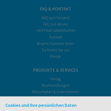
FAQ & KONTAKT
FAQ zum Versand
FAQ zu E-Books
>VERTRAG WIDERRUFEN<
Kontakt
Ansprechpartner:innen
So finden Sie uns
Presse
PRODUKTE & SERVICES
Verlag
Buchhandlungen
Bibliotheken & Unternehmen
facultas Bindeservice
Druckerei facultas druckt.
Cookies und Ihre persönlichen Daten