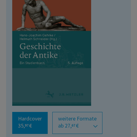
Hardcover
weitere Formate
35,
€
ab 27,
€
97
67