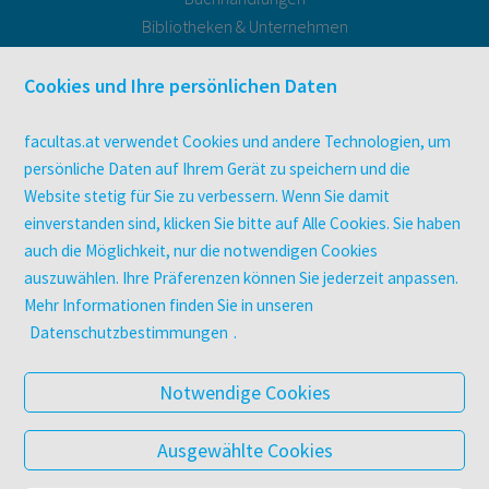
Bibliotheken & Unternehmen
facultas Bindeservice
Druckerei facultas druckt.
Cookies und Ihre persönlichen Daten
Kopierservice
Zeitschriften
facultas.at verwendet Cookies und andere Technologien, um
Digitale Angebote
persönliche Daten auf Ihrem Gerät zu speichern und die
Website stetig für Sie zu verbessern. Wenn Sie damit
einverstanden sind, klicken Sie bitte auf Alle Cookies. Sie haben
UNTERNEHMEN
auch die Möglichkeit, nur die notwendigen Cookies
Über facultas
auszuwählen. Ihre Präferenzen können Sie jederzeit anpassen.
facultas Kooperationen
Mehr Informationen finden Sie in unseren
Arbeiten bei facultas
Datenschutzbestimmungen
.
Impressum
Datenschutz & Cookies
Notwendige Cookies
AGB
Barrierefreiheit
Ausgewählte Cookies