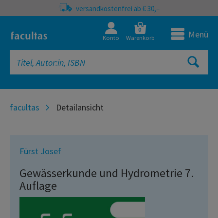
versandkostenfrei ab € 30,–
0
Menü
Konto
Warenkorb
facultas
Detailansicht
Fürst Josef
Gewässerkunde und Hydrometrie 7.
Auflage