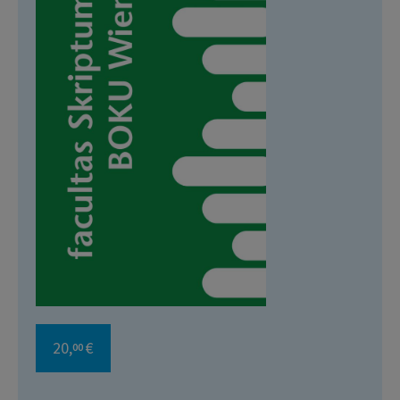
20,
€
00