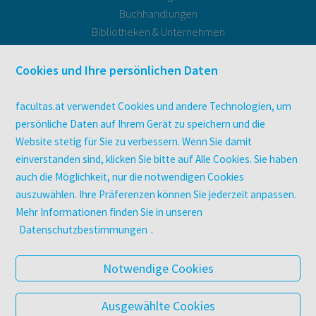
Buchhandlungen
Bibliotheken & Unternehmen
facultas Bindeservice
Druckerei facultas druckt.
Cookies und Ihre persönlichen Daten
Kopierservice
Zeitschriften
facultas.at verwendet Cookies und andere Technologien, um
Digitale Angebote
persönliche Daten auf Ihrem Gerät zu speichern und die
Website stetig für Sie zu verbessern. Wenn Sie damit
einverstanden sind, klicken Sie bitte auf Alle Cookies. Sie haben
UNTERNEHMEN
auch die Möglichkeit, nur die notwendigen Cookies
Über facultas
auszuwählen. Ihre Präferenzen können Sie jederzeit anpassen.
facultas Kooperationen
Mehr Informationen finden Sie in unseren
Arbeiten bei facultas
Datenschutzbestimmungen
.
Impressum
Datenschutz & Cookies
Notwendige Cookies
AGB
Barrierefreiheit
Ausgewählte Cookies