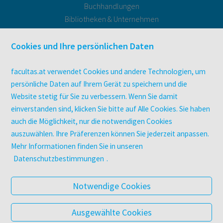
Buchhandlungen
Bibliotheken & Unternehmen
facultas Bindeservice
Druckerei facultas druckt.
Cookies und Ihre persönlichen Daten
Kopierservice
Zeitschriften
facultas.at verwendet Cookies und andere Technologien, um
Digitale Angebote
persönliche Daten auf Ihrem Gerät zu speichern und die
Website stetig für Sie zu verbessern. Wenn Sie damit
einverstanden sind, klicken Sie bitte auf Alle Cookies. Sie haben
UNTERNEHMEN
auch die Möglichkeit, nur die notwendigen Cookies
Über facultas
auszuwählen. Ihre Präferenzen können Sie jederzeit anpassen.
facultas Kooperationen
Mehr Informationen finden Sie in unseren
Arbeiten bei facultas
Datenschutzbestimmungen
.
Impressum
Datenschutz & Cookies
Notwendige Cookies
AGB
Barrierefreiheit
Ausgewählte Cookies