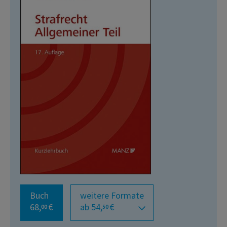
Buch
weitere Formate
68,
€
ab 54,
€
00
50