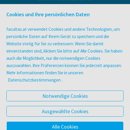
facultas Bindeservice
Druckerei facultas druckt.
Cookies und Ihre persönlichen Daten
Kopierservice
Zeitschriften
facultas.at verwendet Cookies und andere Technologien, um
Digitale Angebote
persönliche Daten auf Ihrem Gerät zu speichern und die
Website stetig für Sie zu verbessern. Wenn Sie damit
einverstanden sind, klicken Sie bitte auf Alle Cookies. Sie haben
UNTERNEHMEN
auch die Möglichkeit, nur die notwendigen Cookies
Über facultas
auszuwählen. Ihre Präferenzen können Sie jederzeit anpassen.
facultas Kooperationen
Mehr Informationen finden Sie in unseren
Arbeiten bei facultas
Datenschutzbestimmungen
.
Impressum
Datenschutz & Cookies
Notwendige Cookies
AGB
Barrierefreiheit
Ausgewählte Cookies
Alle Cookies
© 2025 Facultas Verlags- und Buchhandels AG