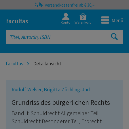
versandkostenfrei ab € 30,–
0
Menü
Konto
Warenkorb
facultas
Detailansicht
Rudolf Welser
,
Brigitta Zöchling-Jud
Grundriss des bürgerlichen Rechts
Band II: Schuldrecht Allgemeiner Teil,
Schuldrecht Besonderer Teil, Erbrecht