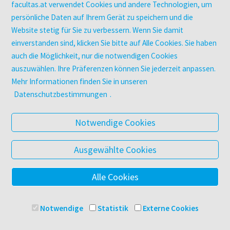
Zeitschriften
facultas.at verwendet Cookies und andere Technologien, um
Digitale Angebote
persönliche Daten auf Ihrem Gerät zu speichern und die
Website stetig für Sie zu verbessern. Wenn Sie damit
einverstanden sind, klicken Sie bitte auf Alle Cookies. Sie haben
UNTERNEHMEN
auch die Möglichkeit, nur die notwendigen Cookies
Über facultas
auszuwählen. Ihre Präferenzen können Sie jederzeit anpassen.
facultas Kooperationen
Mehr Informationen finden Sie in unseren
Arbeiten bei facultas
Datenschutzbestimmungen
.
Impressum
Datenschutz & Cookies
Notwendige Cookies
AGB
Barrierefreiheit
Ausgewählte Cookies
Alle Cookies
© 2025 Facultas Verlags- und Buchhandels AG
Impressum
Notwendige
Statistik
Externe Cookies