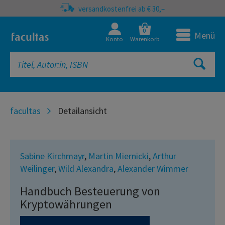
versandkostenfrei ab € 30,–
0
Menü
Konto
Warenkorb
facultas
Detailansicht
Sabine Kirchmayr
,
Martin Miernicki
,
Arthur
Weilinger
,
Wild Alexandra
,
Alexander Wimmer
Handbuch Besteuerung von
Kryptowährungen