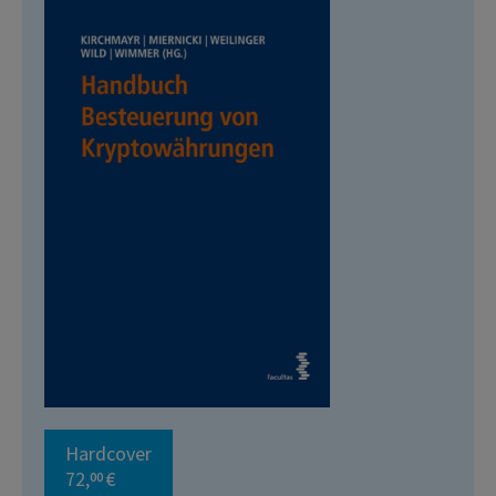
Hardcover
72,
€
00