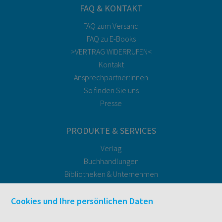
FAQ & KONTAKT
FAQ zum Versand
FAQ zu E-Books
>VERTRAG WIDERRUFEN<
Kontakt
Ansprechpartner:innen
So finden Sie uns
Presse
PRODUKTE & SERVICES
Verlag
Buchhandlungen
Bibliotheken & Unternehmen
facultas Bindeservice
Druckerei facultas druckt.
Cookies und Ihre persönlichen Daten
Kopierservice