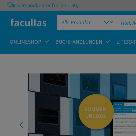
versandkostenfrei ab € 30,–
ONLINESHOP
BUCHHANDLUNGEN
LITERA
facultas Onlineshop
Pflege,