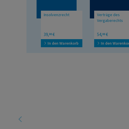
Insolvenzrecht
Verträge des
Vergaberechts
Mit den Änderungen
39,
€
54,
€
00
00
durch die ZVN 2023, das
BetrugsbekämpfungsG
In den Warenkorb
In den Warenko
2025 und die
Insolvenzrechtsharmonisierungs-
RL
e
ür Ihr
t es zu