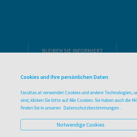
BLEIBEN SIE INFORMIERT
Pflegeausbildung
Newsletter
Cookies und Ihre persönlichen Daten
Veranstaltungen
Wissen Magazin
facultas.at verwendet Cookies und andere Technologien, um
Literaturlisten
sind, klicken Sie bitte auf Alle Cookies. Sie haben auch di
facultas Club
finden Sie in unseren
Datenschutzbestimmungen
.
Blog facultas.studiert
Geschenkkarten
Notwendige Cookies