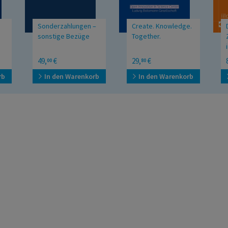
Sonderzahlungen –
Create. Knowledge.
sonstige Bezüge
Together.
Fieldbook. Open
49,
€
29,
€
00
80
Innovation in Science
Center LBG
rb
In den Warenkorb
In den Warenkorb