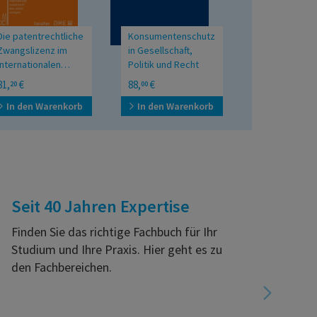
Die patentrechtliche
Konsumentenschutz
KI-Systeme u
Zwangslizenz im
in Gesellschaft,
Sklavenstatu
internationalen
Politik und Recht
Investitionsschutzrecht
Festschrift für Peter
Rechtliche Paral
81,
€
88,
€
38,
€
20
00
00
Kolba
zwischen Antik
Gegenwart
In den Warenkorb
In den Warenkorb
In den War
Seit 40 Jahren Expertise
Finden Sie das richtige Fachbuch für Ihr
Studium und Ihre Praxis. Hier geht es zu
den Fachbereichen.