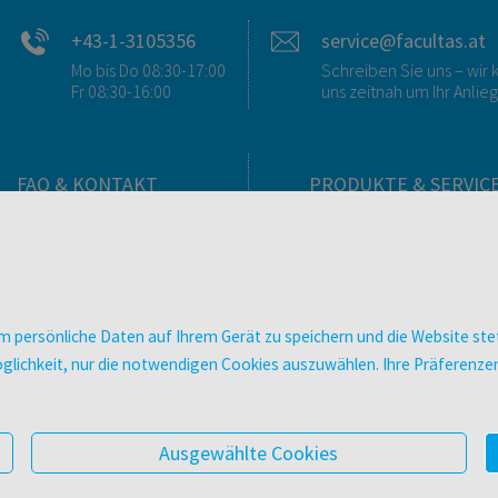
+43-1-3105356
service@facultas.at
Mo bis Do 08:30-17:00
Schreiben Sie uns – wi
Fr 08:30-16:00
uns zeitnah um Ihr Anlie
FAQ & KONTAKT
PRODUKTE & SERVIC
FAQ zum Versand
Verlag
FAQ zu E-Books
Buchhandlungen
>VERTRAG WIDERRUFEN<
Bibliotheken & Unterneh
Kontakt
facultas Bindeservice
 persönliche Daten auf Ihrem Gerät zu speichern und die Website stet
Ansprechpartner:innen
Druckerei facultas druckt
e Möglichkeit, nur die notwendigen Cookies auszuwählen. Ihre Präferen
So finden Sie uns
Kopierservice
Presse
Zeitschriften
Digitale Angebote
Ausgewählte Cookies