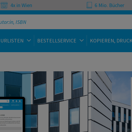
4x in Wien
6 Mio. Bücher
TURLISTEN
BESTELLSERVICE
KOPIEREN, DRUC
 | Fachbücher, Studienli