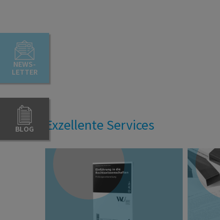
NEWS-
LETTER
Exzellente Services
BLOG