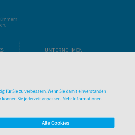
r kümmern
gen.
ES
UNTERNEHMEN
Über facultas
facultas Kooperationen
men
Arbeiten bei facultas
Impressum
ig für Sie zu verbessern. Wenn Sie damit einverstanden
.
Datenschutz & Cookies
zen können Sie jederzeit anpassen. Mehr Informationen
AGB
Barrierefreiheit
Alle Cookies