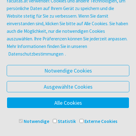
Zeitschriften
facultas.at verwendet Cookies und andere Technologien, um
Digitale Angebote
persönliche Daten auf Ihrem Gerät zu speichern und die
Website stetig für Sie zu verbessern. Wenn Sie damit
einverstanden sind, klicken Sie bitte auf Alle Cookies. Sie haben
UNTERNEHMEN
auch die Möglichkeit, nur die notwendigen Cookies
Über facultas
auszuwählen. Ihre Präferenzen können Sie jederzeit anpassen.
facultas Kooperationen
Mehr Informationen finden Sie in unseren
Arbeiten bei facultas
Datenschutzbestimmungen
.
Impressum
Datenschutz & Cookies
Notwendige Cookies
AGB
Barrierefreiheit
Ausgewählte Cookies
Alle Cookies
© 2025 Facultas Verlags- und Buchhandels AG
Impressum
Notwendige
Statistik
Externe Cookies