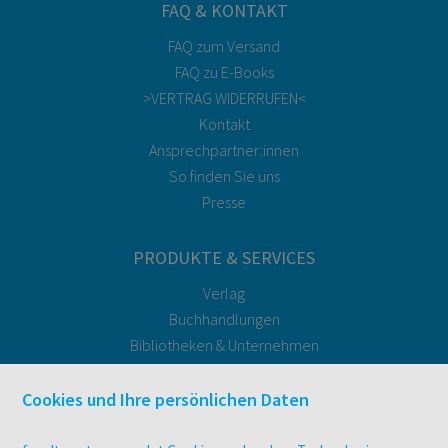
FAQ & KONTAKT
FAQ zum Versand
FAQ zu E-Books
>VERTRAG WIDERRUFEN<
Kontakt
Ansprechpartner:innen
So finden Sie uns
Presse
PRODUKTE & SERVICES
Verlag
Buchhandlungen
Bibliotheken & Unternehmen
facultas Bindeservice
Druckerei facultas druckt.
Cookies und Ihre persönlichen Daten
Kopierservice