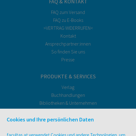
FAQ & KONTAKT
FAQ zum Versand
FAQ zu E-Books
>VERTRAG WIDERRUFEN<
Kontakt
Ansprechpartner:innen
So finden Sie uns
Presse
PRODUKTE & SERVICES
Verlag
Buchhandlungen
Bibliotheken & Unternehmen
facultas Bindeservice
Druckerei facultas druckt.
Cookies und Ihre persönlichen Daten
Kopierservice
Zeitschriften
facultas.at verwendet Cookies und andere Technologien, um