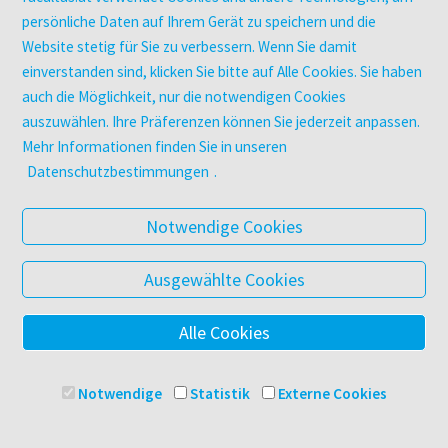
Digitale Angebote
persönliche Daten auf Ihrem Gerät zu speichern und die
Website stetig für Sie zu verbessern. Wenn Sie damit
einverstanden sind, klicken Sie bitte auf Alle Cookies. Sie haben
UNTERNEHMEN
auch die Möglichkeit, nur die notwendigen Cookies
Über facultas
auszuwählen. Ihre Präferenzen können Sie jederzeit anpassen.
facultas Kooperationen
Mehr Informationen finden Sie in unseren
Arbeiten bei facultas
Datenschutzbestimmungen
.
Impressum
Datenschutz & Cookies
Notwendige Cookies
AGB
Barrierefreiheit
Ausgewählte Cookies
Alle Cookies
© 2025 Facultas Verlags- und Buchhandels AG
Impressum
Notwendige
Statistik
Externe Cookies