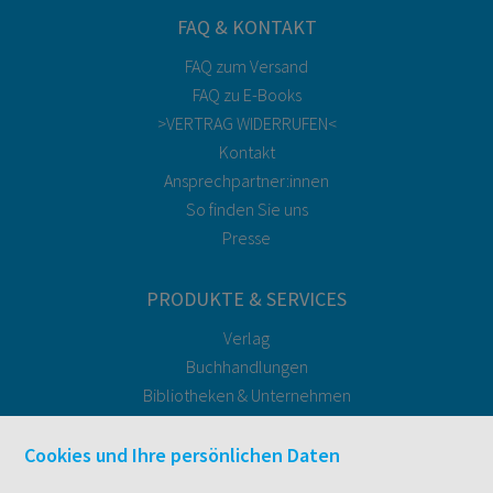
FAQ & KONTAKT
FAQ zum Versand
FAQ zu E-Books
>VERTRAG WIDERRUFEN<
Kontakt
Ansprechpartner:innen
So finden Sie uns
Presse
PRODUKTE & SERVICES
Verlag
Buchhandlungen
Bibliotheken & Unternehmen
facultas Bindeservice
Druckerei facultas druckt.
Cookies und Ihre persönlichen Daten
Kopierservice