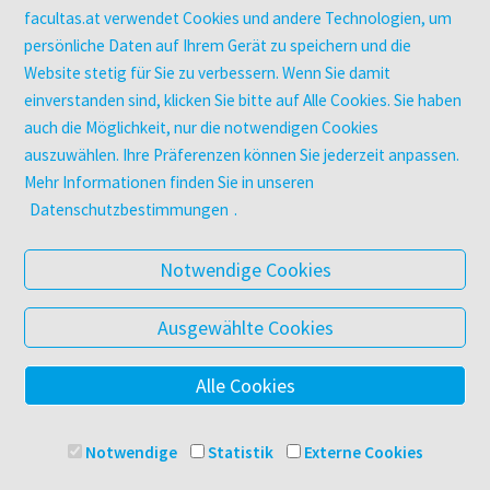
Zeitschriften
facultas.at verwendet Cookies und andere Technologien, um
Digitale Angebote
persönliche Daten auf Ihrem Gerät zu speichern und die
Website stetig für Sie zu verbessern. Wenn Sie damit
einverstanden sind, klicken Sie bitte auf Alle Cookies. Sie haben
UNTERNEHMEN
auch die Möglichkeit, nur die notwendigen Cookies
Über facultas
auszuwählen. Ihre Präferenzen können Sie jederzeit anpassen.
facultas Kooperationen
Mehr Informationen finden Sie in unseren
Arbeiten bei facultas
Datenschutzbestimmungen
.
Impressum
Datenschutz & Cookies
Notwendige Cookies
AGB
Barrierefreiheit
Ausgewählte Cookies
Alle Cookies
© 2025 Facultas Verlags- und Buchhandels AG
Impressum
Notwendige
Statistik
Externe Cookies