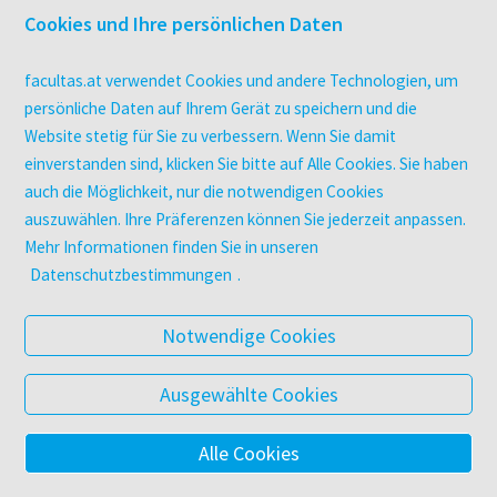
Druckerei facultas druckt.
Cookies und Ihre persönlichen Daten
Kopierservice
Zeitschriften
facultas.at verwendet Cookies und andere Technologien, um
Digitale Angebote
persönliche Daten auf Ihrem Gerät zu speichern und die
Website stetig für Sie zu verbessern. Wenn Sie damit
einverstanden sind, klicken Sie bitte auf Alle Cookies. Sie haben
UNTERNEHMEN
auch die Möglichkeit, nur die notwendigen Cookies
Über facultas
auszuwählen. Ihre Präferenzen können Sie jederzeit anpassen.
facultas Kooperationen
Mehr Informationen finden Sie in unseren
Arbeiten bei facultas
Datenschutzbestimmungen
.
Impressum
Datenschutz & Cookies
Notwendige Cookies
AGB
Barrierefreiheit
Ausgewählte Cookies
Alle Cookies
© 2025 Facultas Verlags- und Buchhandels AG
Impressum