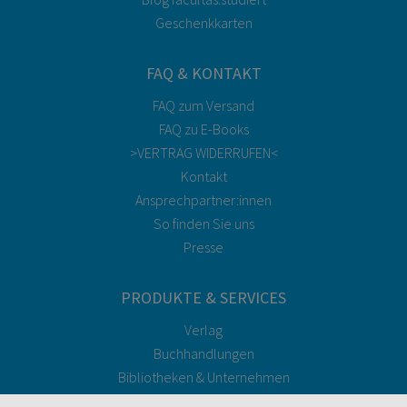
Geschenkkarten
FAQ & KONTAKT
FAQ zum Versand
FAQ zu E-Books
>VERTRAG WIDERRUFEN<
Kontakt
Ansprechpartner:innen
So finden Sie uns
Presse
PRODUKTE & SERVICES
Verlag
Buchhandlungen
Bibliotheken & Unternehmen
facultas Bindeservice