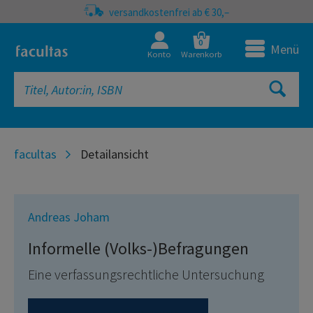
versandkostenfrei ab € 30,–
0
Menü
Konto
Warenkorb
facultas
Detailansicht
Andreas Joham
Informelle (Volks-)Befragungen
Eine verfassungsrechtliche Untersuchung