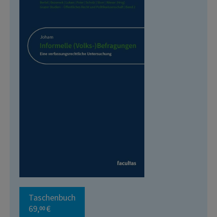
Taschenbuch
69,
€
00