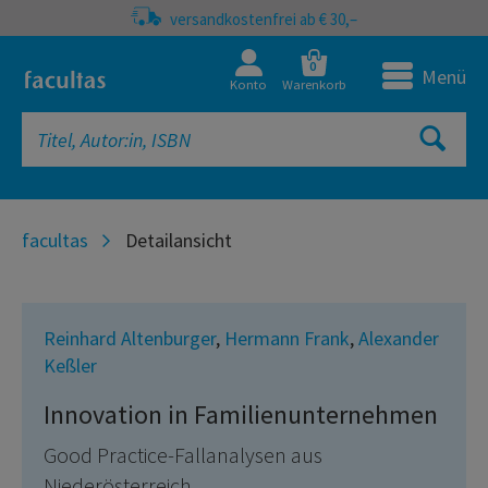
versandkostenfrei ab € 30,–
0
Menü
Konto
Warenkorb
facultas
Detailansicht
Reinhard Altenburger
,
Hermann Frank
,
Alexander
Keßler
Innovation in Familienunternehmen
Good Practice-Fallanalysen aus
Niederösterreich