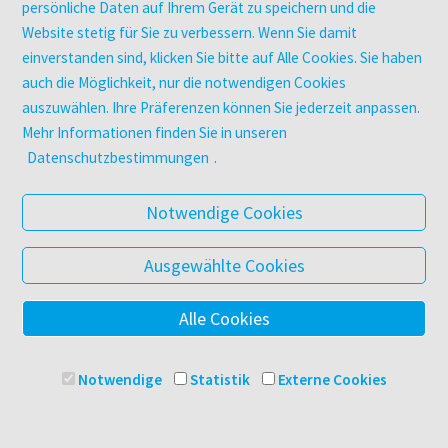
Digitale Angebote
persönliche Daten auf Ihrem Gerät zu speichern und die
Website stetig für Sie zu verbessern. Wenn Sie damit
einverstanden sind, klicken Sie bitte auf Alle Cookies. Sie haben
UNTERNEHMEN
auch die Möglichkeit, nur die notwendigen Cookies
Über facultas
auszuwählen. Ihre Präferenzen können Sie jederzeit anpassen.
facultas Kooperationen
Mehr Informationen finden Sie in unseren
Arbeiten bei facultas
Datenschutzbestimmungen
.
Impressum
Datenschutz & Cookies
Notwendige Cookies
AGB
Barrierefreiheit
Ausgewählte Cookies
Alle Cookies
© 2025 Facultas Verlags- und Buchhandels AG
Impressum
Notwendige
Statistik
Externe Cookies