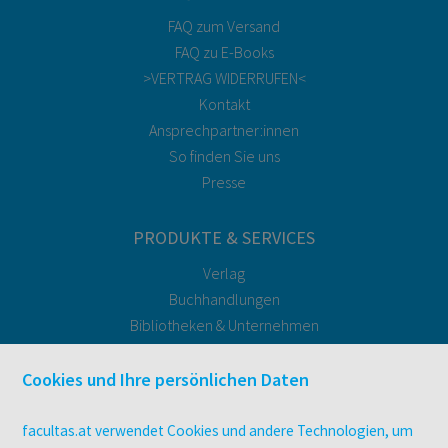
FAQ zum Versand
FAQ zu E-Books
>VERTRAG WIDERRUFEN<
Kontakt
Ansprechpartner:innen
So finden Sie uns
Presse
PRODUKTE & SERVICES
Verlag
Buchhandlungen
Bibliotheken & Unternehmen
facultas Bindeservice
Druckerei facultas druckt.
Cookies und Ihre persönlichen Daten
Kopierservice
Zeitschriften
facultas.at verwendet Cookies und andere Technologien, um