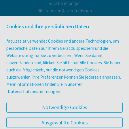
Buchhandlungen
Bibliotheken & Unternehmen
facultas Bindeservice
Druckerei facultas druckt.
Cookies und Ihre persönlichen Daten
Kopierservice
Zeitschriften
facultas.at verwendet Cookies und andere Technologien, um
Digitale Angebote
persönliche Daten auf Ihrem Gerät zu speichern und die
Website stetig für Sie zu verbessern. Wenn Sie damit
einverstanden sind, klicken Sie bitte auf Alle Cookies. Sie haben
UNTERNEHMEN
auch die Möglichkeit, nur die notwendigen Cookies
Über facultas
auszuwählen. Ihre Präferenzen können Sie jederzeit anpassen.
facultas Kooperationen
Mehr Informationen finden Sie in unseren
Arbeiten bei facultas
Datenschutzbestimmungen
.
Impressum
Datenschutz & Cookies
Notwendige Cookies
AGB
Barrierefreiheit
Ausgewählte Cookies