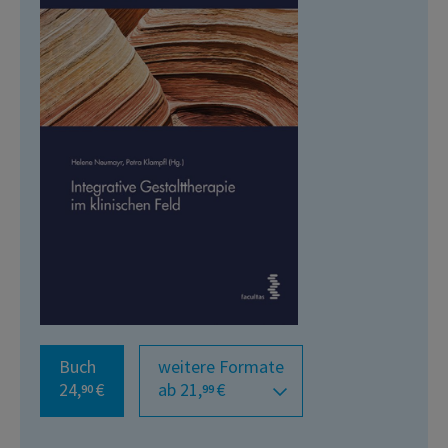
Buch
weitere Formate
24,
€
ab 21,
€
90
99