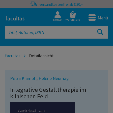
versandkostenfrei ab € 30,–
0
Menü
Konto
Warenkorb
facultas
Detailansicht
Petra Klampfl
,
Helene Neumayr
Integrative Gestalttherapie im
klinischen Feld