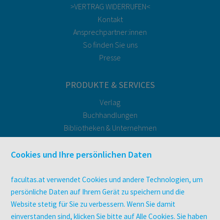
>VERTRAG WIDERRUFEN<
Kontakt
Ansprechpartner:innen
So finden Sie uns
Presse
PRODUKTE & SERVICES
Verlag
Buchhandlungen
Bibliotheken & Unternehmen
facultas Bindeservice
Druckerei facultas druckt.
Cookies und Ihre persönlichen Daten
Kopierservice
Zeitschriften
facultas.at verwendet Cookies und andere Technologien, um
Digitale Angebote
persönliche Daten auf Ihrem Gerät zu speichern und die
Website stetig für Sie zu verbessern. Wenn Sie damit
einverstanden sind, klicken Sie bitte auf Alle Cookies. Sie haben
UNTERNEHMEN